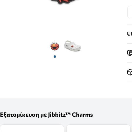
View larger image
View larger image
Εξατομίκευση με Jibbitz™ Charms