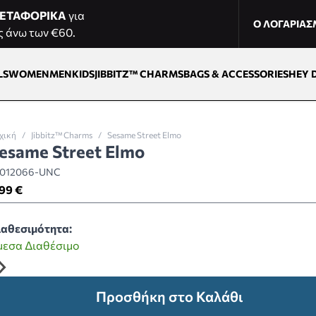
ΕΤΑΦΟΡΙΚΑ
για
Ο ΛΟΓΑΡΙΑ
ς άνω των €60.
LS
WOMEN
MEN
KIDS
JIBBITZ™ CHARMS
BAGS & ACCESSORIES
HEY 
χική
/
Jibbitz™ Charms
/
Sesame Street Elmo
esame Street Elmo
0012066-UNC
99 €
ιαθεσιμότητα:
μεσα Διαθέσιμο
Προσθήκη στο Καλάθι