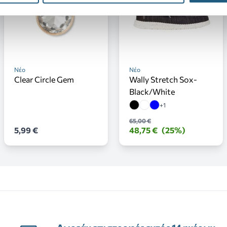
Νέο
Νέο
Clear Circle Gem
Wally Stretch Sox-
Black/White
+1
65,00 €
5,99 €
48,75 €
(25%)