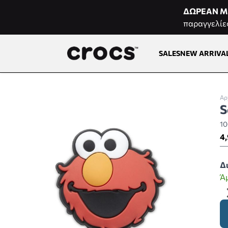
Μετάβαση στο περιεχόμενο
ΔΩΡΕΑΝ Μ
παραγγελίε
SALES
NEW ARRIVA
Αρ
S
1
4,
Δ
Ά