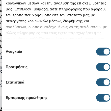
κοινωνικών μέσων και την ανάλυση της επισκεψιμότητάς
ένωση premium τεχνολογιών σε σπορ σχεδιασμό, θα
μας. Επιπλέον, μοιραζόμαστε πληροφορίες που αφορούν
απολαύσετε casual στυλ και βελτιωμένη άνεση.
τον τρόπο που χρησιμοποιείτε τον ιστότοπό μας με
Λεπτομέρειες προϊόντος:
συνεργάτες κοινωνικών μέσων, διαφήμισης και
Αθλητικά εμπνευσμένα για τον τρόπο ζωής σας εν κινήσει
αναλύσεων, οι οποίοι ενδεχομένως να τις συνδυάσουν με
Σχέδιο sneaker με κορδόνια.
άλλες πληροφορίες που τους έχετε παραχωρήσει ή τις
Εξωτερική σόλα Croslite που προσφέρει ελαφριά
οποίες έχουν συλλέξει σε σχέση με την από μέρους σας
ανθεκτικότητα
χρήση των υπηρεσιών τους.
LiteRide™: Επαναστατικό. Πρωτοποριακή άνεση.
Επιλογή
Αναγκαία
συγκατάθεσης
Gender:
Ανδρικό
Προτιμήσεις
Jibbitz™ Ready:
Όχι
Τύπος Προϊόντος:
Στατιστικά
Sneakers
Εμπορικής προώθησης
Δείτε ακόμη