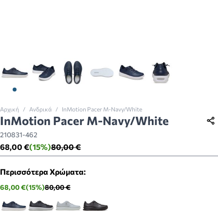
View larger image
View larger image
View larger image
View larger image
View larger image
View larger imag
Αρχική
/
Ανδρικά
/
InMotion Pacer M-Navy/White
InMotion Pacer M-Navy/White
210831-462
68,00 €
(15%)
80,00 €
Περισσότερα Χρώματα:
68,00 €
(15%)
80,00 €