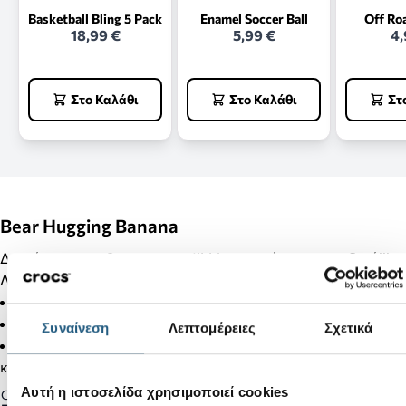
Basketball Bling 5 Pack
Enamel Soccer Ball
Off Ro
18,99 €
5,99 €
4,
Στο Καλάθι
Στο Καλάθι
Στ
Bear Hugging Banana
Διακόσμησε τα Crocs σου με Jibbitz και κάνε τα μοναδικά!!!
Λεπτομέρειες Προϊόντος:
Δεν είναι παιχνίδι.
Δεν απευθύνεται σε παιδιά κάτω των 3 ετών.
Συναίνεση
Λεπτομέρειες
Σχετικά
Στα προϊόντα της κατηγορίας Jibbitz δεν γίνονται αλλαγές
και επιστροφές.
Αυτή η ιστοσελίδα χρησιμοποιεί cookies
Gender: