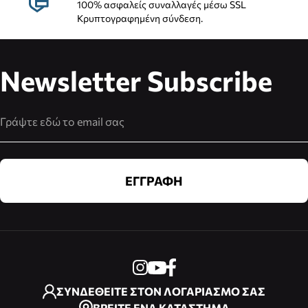
100% ασφαλείς συναλλαγές μέσω SSL
Κρυπτογραφημένη σύνδεση.
Newsletter Subscribe
Διεύθυνση Email
ΕΓΓΡΑΦΗ
ΣΥΝΔΕΘΕΙΤΕ ΣΤΟΝ ΛΟΓΑΡΙΑΣΜΟ ΣΑΣ
ΒΡΕΙΤΕ ΕΝΑ ΚΑΤΑΣΤΗΜΑ