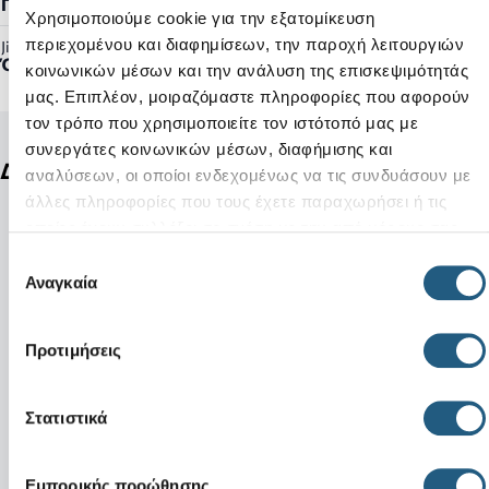
Γυναικείο, Ανδρικό
Χρησιμοποιούμε cookie για την εξατομίκευση
περιεχομένου και διαφημίσεων, την παροχή λειτουργιών
Jibbitz™ Ready:
Όχι
κοινωνικών μέσων και την ανάλυση της επισκεψιμότητάς
μας. Επιπλέον, μοιραζόμαστε πληροφορίες που αφορούν
τον τρόπο που χρησιμοποιείτε τον ιστότοπό μας με
συνεργάτες κοινωνικών μέσων, διαφήμισης και
Δείτε ακόμη
αναλύσεων, οι οποίοι ενδεχομένως να τις συνδυάσουν με
άλλες πληροφορίες που τους έχετε παραχωρήσει ή τις
οποίες έχουν συλλέξει σε σχέση με την από μέρους σας
χρήση των υπηρεσιών τους.
Επιλογή
Αναγκαία
συγκατάθεσης
Προτιμήσεις
Στατιστικά
Εμπορικής προώθησης