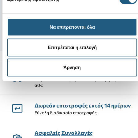
Νέο
Νέο
Sanrio Pochacco
Red Bead Charm
4,99 €
5,99 €
Να επιτρέπονται όλα
2,99 €
(40%)
3,59 €
(40%)
Επιτρέπεται η επιλογή
Άρνηση
Αποστολές Προϊόντων
Δωρεάν αποστολή προϊόντων για αγορές άνω των
60€
Δωρεάν επιστροφές εντός 14 ημέρων
Εύκολη διαδικασία επιστροφής
Ασφαλείς Συναλλαγές