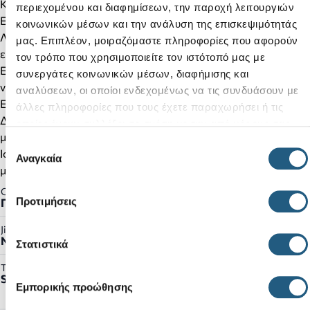
Κατασκευή Croslite™ με προφύλαξη δακτύλων
περιεχομένου και διαφημίσεων, την παροχή λειτουργιών
Επάνω μέρος με δύο λουράκια
κοινωνικών μέσων και την ανάλυση της επισκεψιμότητάς
Λουράκι στη φτέρνα και στον αστράγαλο για πιο ασφαλή
μας. Επιπλέον, μοιραζόμαστε πληροφορίες που αφορούν
εφαρμογή
τον τρόπο που χρησιμοποιείτε τον ιστότοπό μας με
Επάνω κλείσιμο με διπλό άγκιστρο και θηλιά με ιμάντες
συνεργάτες κοινωνικών μέσων, διαφήμισης και
velcro
αναλύσεων, οι οποίοι ενδεχομένως να τις συνδυάσουν με
Ελαφρύ και ευκολοφόρετο
άλλες πληροφορίες που τους έχετε παραχωρήσει ή τις
Διακοσμήστε τα με Jibbitz™ charms ώστε να το κάνετε
οποίες έχουν συλλέξει σε σχέση με την από μέρους σας
μοναδικό
χρήση των υπηρεσιών τους.
Επιλογή
Iconic Crocs Comfort™: Ελαφρύ. Εύκαμπτος. Άνεση 360
Αναγκαία
συγκατάθεσης
μοιρών.
Gender:
Προτιμήσεις
Παιδικό
Jibbitz™ Ready:
Ναι
Στατιστικά
Τύπος Προϊόντος:
Sandals
Εμπορικής προώθησης