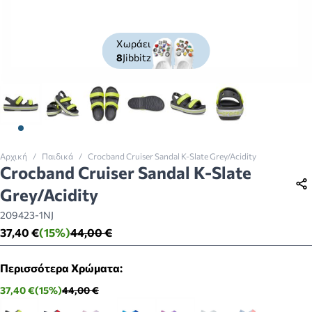
Χωράει
8
Jibbitz
View larger image
View larger image
View larger image
View larger image
View larger image
View larger imag
Αρχική
/
Παιδικά
/
Crocband Cruiser Sandal K-Slate Grey/Acidity
Crocband Cruiser Sandal K-Slate
Grey/Acidity
209423-1NJ
37,40 €
(15%)
44,00 €
Περισσότερα Χρώματα:
37,40 €
(15%)
44,00 €