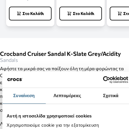
Στο Καλάθι
Στο Καλάθι
Στ
Crocband Cruiser Sandal K-Slate Grey/Acidity
Sandals
Αφήστε τα μικρά σας να παίξουν όλη τη μέρα φορώντας τα
Crocband™ Cruiser Sandals. Αυτό το καθημερινό σανδάλι
είναι ό,τι αγαπήσατε στο πέδιλό μας Crocband™, με
καλύτερη εφαρμογή, δυνατότητα προσαρμογής και
Συναίνεση
Λεπτομέρειες
Σχετικά
προφύλαξη στα δάχτυλα, επιτρέποντας ασφάλεια στην
κινηση. Επιπλέον, ποιο παιδί δεν θα ήθελε να προσθέσει στα
σανδάλι του Jibbitz™ charms και να τα κάνει μοναδικά ;
Αυτή η ιστοσελίδα χρησιμοποιεί cookies
Λεπτομέρειες προϊόντος:
Χρησιμοποιούμε cookie για την εξατομίκευση