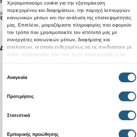
Γυναικείο, Ανδρικό
Χρησιμοποιούμε cookie για την εξατομίκευση
περιεχομένου και διαφημίσεων, την παροχή λειτουργιών
Jibbitz™ Ready:
Όχι
κοινωνικών μέσων και την ανάλυση της επισκεψιμότητάς
μας. Επιπλέον, μοιραζόμαστε πληροφορίες που αφορούν
τον τρόπο που χρησιμοποιείτε τον ιστότοπό μας με
συνεργάτες κοινωνικών μέσων, διαφήμισης και
Δείτε ακόμη
αναλύσεων, οι οποίοι ενδεχομένως να τις συνδυάσουν με
άλλες πληροφορίες που τους έχετε παραχωρήσει ή τις
οποίες έχουν συλλέξει σε σχέση με την από μέρους σας
χρήση των υπηρεσιών τους.
Επιλογή
Αναγκαία
συγκατάθεσης
Προτιμήσεις
Στατιστικά
Εμπορικής προώθησης