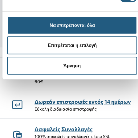
Νέο
Νέο
Black Cat
Classic-Navy
+23
Να επιτρέπονται όλα
4,99 €
59,00 €
Επιτρέπεται η επιλογή
Άρνηση
Αποστολές Προϊόντων
Δωρεάν αποστολή προϊόντων για αγορές άνω των
60€
Δωρεάν επιστροφές εντός 14 ημέρων
Εύκολη διαδικασία επιστροφής
Ασφαλείς Συναλλαγές
100% ασφαλείς συναλλαγές μέσω SSL