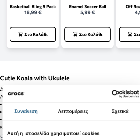
Basketball Bling 5 Pack
Enamel Soccer Ball
Off Ro
18,99 €
5,99 €
4,
Στο Καλάθι
Στο Καλάθι
Στ
Cutie Koala with Ukulele
Διακόσμησε τα Crocs σου με Jibbitz και κάνε τα μοναδικά!!!
Λεπτομέρειες Προϊόντος:
Δεν είναι παιχνίδι.
Συναίνεση
Λεπτομέρειες
Σχετικά
Δεν απευθύνεται σε παιδιά κάτω των 3 ετών.
Στα προϊόντα της κατηγορίας Jibbitz δεν γίνονται αλλαγές
και επιστροφές.
Αυτή η ιστοσελίδα χρησιμοποιεί cookies
Gender: