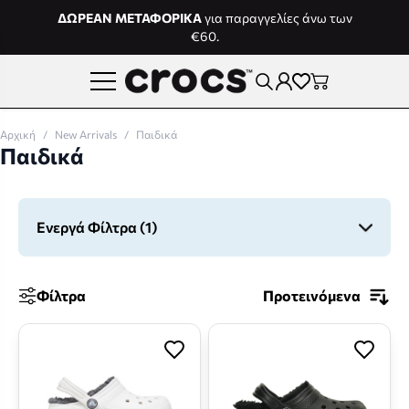
Μετάβαση στο περιεχόμενο
ΔΩΡΕΑΝ ΜΕΤΑΦΟΡΙΚΑ
για παραγγελίες άνω των
€60.
Αρχική
/
New Arrivals
/
Παιδικά
Παιδικά
Ενεργά Φίλτρα
(1)
Φίλτρα
Προτεινόμενα