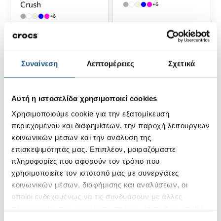
Crush
+6
+6
45,00 €
45,00 €
Συναίνεση
Λεπτομέρειες
Σχετικά
Αυτή η ιστοσελίδα χρησιμοποιεί cookies
Χρησιμοποιούμε cookie για την εξατομίκευση
περιεχομένου και διαφημίσεων, την παροχή λειτουργιών
κοινωνικών μέσων και την ανάλυση της
επισκεψιμότητάς μας. Επιπλέον, μοιραζόμαστε
Classic Clog K-White
πληροφορίες που αφορούν τον τρόπο που
+6
χρησιμοποιείτε τον ιστότοπό μας με συνεργάτες
45,00 €
κοινωνικών μέσων, διαφήμισης και αναλύσεων, οι
οποίοι ενδεχομένως να τις συνδυάσουν με άλλες
πληροφορίες που τους έχετε παραχωρήσει ή τις οποίες
έχουν συλλέξει σε σχέση με την από μέρους σας χρήση