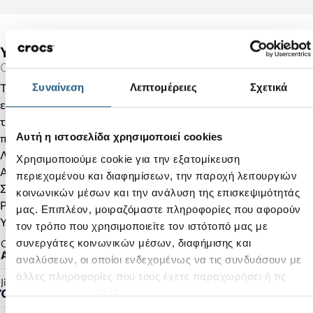
Yukon Vista II LR Clog M-Black/Slate Grey
Clogs
Το αγαπημένο Crocs Clog των ανδρών! Συνθετική δερμάτινη
Συναίνεση
Λεπτομέρειες
Σχετικά
επικάλυψη στο επάνω μέρος. Ρυθμιζόμενα λουράκια για
τέλεια εφαρμογή. Το εξασφαλίζει άνεση και ασφάλεια στο
Αυτή η ιστοσελίδα χρησιμοποιεί cookies
περπάτημα.
Λεπτομέρειες προϊόντος:
Χρησιμοποιούμε cookie για την εξατομίκευση
Ανανεωμένο στιλ και λεπτομέρειες με ραφές
περιεχομένου και διαφημίσεων, την παροχή λειτουργιών
Συθετικό δέρμα
κοινωνικών μέσων και την ανάλυση της επισκεψιμότητάς
Ρυθμιζόμενο κλείσιμο για περισσότερη ασφάλεια και άνεση
μας. Επιπλέον, μοιραζόμαστε πληροφορίες που αφορούν
Υλικό Croslite™
τον τρόπο που χρησιμοποιείτε τον ιστότοπό μας με
συνεργάτες κοινωνικών μέσων, διαφήμισης και
Gender:
Ανδρικό
αναλύσεων, οι οποίοι ενδεχομένως να τις συνδυάσουν με
άλλες πληροφορίες που τους έχετε παραχωρήσει ή τις
Jibbitz™ Ready:
Όχι
οποίες έχουν συλλέξει σε σχέση με την από μέρους σας
χρήση των υπηρεσιών τους.