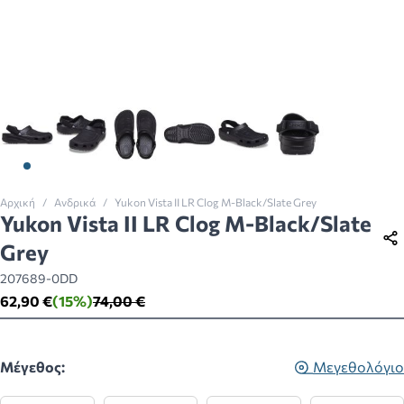
View larger image
View larger image
View larger image
View larger image
View larger image
View larger imag
Αρχική
/
Ανδρικά
/
Yukon Vista II LR Clog M-Black/Slate Grey
Yukon Vista II LR Clog M-Black/Slate
Grey
207689-0DD
62,90 €
(15%)
74,00 €
Μέγεθος:
Μεγεθολόγιο