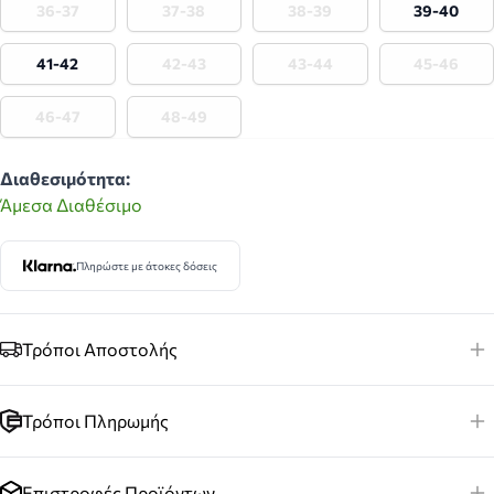
36-37
37-38
38-39
39-40
41-42
42-43
43-44
45-46
46-47
48-49
Διαθεσιμότητα:
Άμεσα Διαθέσιμο
Πληρώστε με άτοκες δόσεις
Τρόποι Αποστολής
Τρόποι Πληρωμής
Επιστροφές Προϊόντων