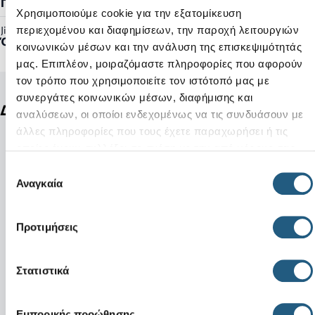
Γυναικείο, Ανδρικό
Χρησιμοποιούμε cookie για την εξατομίκευση
περιεχομένου και διαφημίσεων, την παροχή λειτουργιών
Jibbitz™ Ready:
Όχι
κοινωνικών μέσων και την ανάλυση της επισκεψιμότητάς
μας. Επιπλέον, μοιραζόμαστε πληροφορίες που αφορούν
τον τρόπο που χρησιμοποιείτε τον ιστότοπό μας με
συνεργάτες κοινωνικών μέσων, διαφήμισης και
Δείτε ακόμη
αναλύσεων, οι οποίοι ενδεχομένως να τις συνδυάσουν με
άλλες πληροφορίες που τους έχετε παραχωρήσει ή τις
οποίες έχουν συλλέξει σε σχέση με την από μέρους σας
χρήση των υπηρεσιών τους.
Επιλογή
Αναγκαία
συγκατάθεσης
Προτιμήσεις
Στατιστικά
Εμπορικής προώθησης