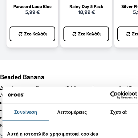
Paracord Loop Blue
Rainy Day 5 Pack
Silver F
5,99 €
18,99 €
5,
Στο Καλάθι
Στο Καλάθι
Στ
Beaded Banana
Διακόσμησε τα Crocs σου με Jibbitz και κάνε τα μοναδικά!!!
Λεπτομέρειες Προϊόντος:
Δεν είναι παιχνίδι.
Δεν απευθύνεται σε παιδιά κάτω των 3 ετών.
Συναίνεση
Λεπτομέρειες
Σχετικά
Στα προϊόντα της κατηγορίας Jibbitz δεν γίνονται αλλαγές
και επιστροφές.
Αυτή η ιστοσελίδα χρησιμοποιεί cookies
Gender: