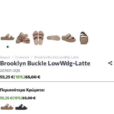
View larger image
View larger image
View larger image
View larger image
View larger image
View larger imag
Αρχική
/
Γυναικεία
/
Brooklyn Buckle LowWdg-Latte
Brooklyn Buckle LowWdg-Latte
207431-2Q9
55,25 €
(15%)
65,00 €
Περισσότερα Χρώματα:
55,25 €
(15%)
65,00 €