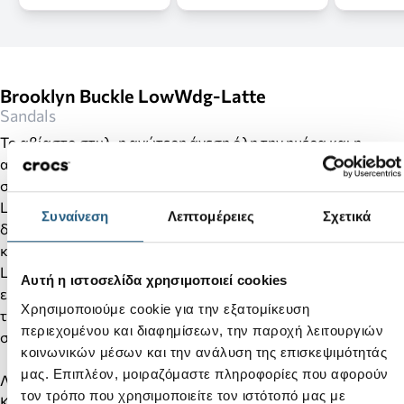
Brooklyn Buckle LowWdg-Latte
Sandals
Το αβίαστο στυλ, η ανώτερη άνεση όλη την ημέρα και η
απόλυτη ευελιξία της γκαρνταρόμπας συνδυάζονται στη
συλλογή Crocs Brooklyn. Με την πρωτοποριακή τεχνολογία
LiteRide™ στο εσωτερικό — γιατί δεν θα πρέπει ποτέ να
Συναίνεση
Λεπτομέρειες
Σχετικά
διαλέξετε ανάμεσα στο να φαίνεστε ή να αισθάνεστε
καλύτερα. Οι δύο ρυθμιζόμενοι ιμάντες στο Brooklyn Sandal
Low Wedge σας προσφέρουν εξαιρετική εφαρμογή. Η
Αυτή η ιστοσελίδα χρησιμοποιεί cookies
ελαφριά κατασκευή του Crocs Brooklyn και η επαναστατική
Χρησιμοποιούμε cookie για την εξατομίκευση
τεχνολογία άνεσης σάς επιτρέπουν να μετακινείστε με
περιεχομένου και διαφημίσεων, την παροχή λειτουργιών
σιγουριά από τη δουλειά στην βραδινή έξοδο.
κοινωνικών μέσων και την ανάλυση της επισκεψιμότητάς
μας. Επιπλέον, μοιραζόμαστε πληροφορίες που αφορούν
Λεπτομέρειες προϊόντος:
τον τρόπο που χρησιμοποιείτε τον ιστότοπό μας με
Κομψή σιλουέτα δύο ιμάντων με δύο σημεία προσαρμογής