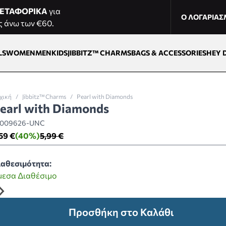
ΕΤΑΦΟΡΙΚΑ
για
Ο ΛΟΓΑΡΙΑ
ς άνω των €60.
LS
WOMEN
MEN
KIDS
JIBBITZ™ CHARMS
BAGS & ACCESSORIES
HEY 
χική
/
Jibbitz™ Charms
/
Pearl with Diamonds
earl with Diamonds
0009626-UNC
59 €
(40%)
5,99 €
ιαθεσιμότητα:
μεσα Διαθέσιμο
Προσθήκη στο Καλάθι