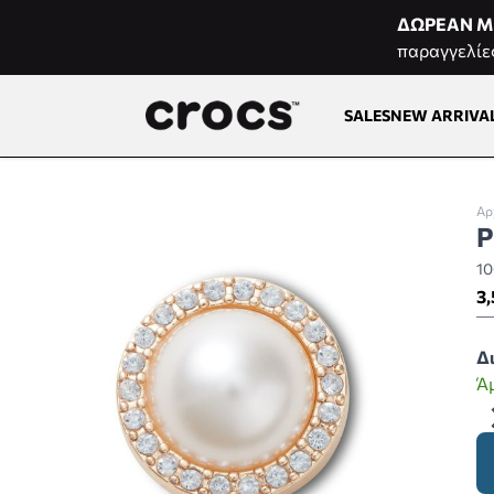
Μετάβαση στο περιεχόμενο
ΔΩΡΕΑΝ Μ
παραγγελίε
SALES
NEW ARRIVA
Αρ
P
1
3,
Δ
Ά