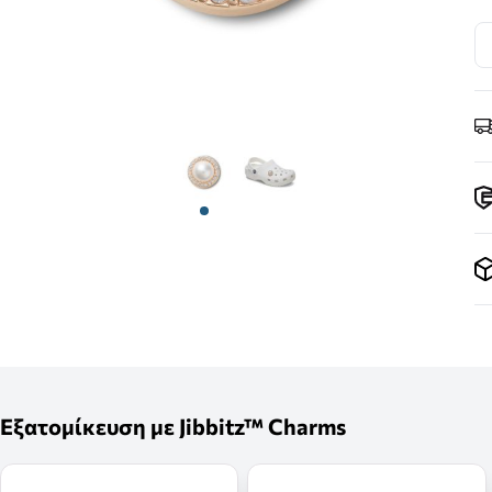
View larger image
View larger image
Εξατομίκευση με Jibbitz™ Charms