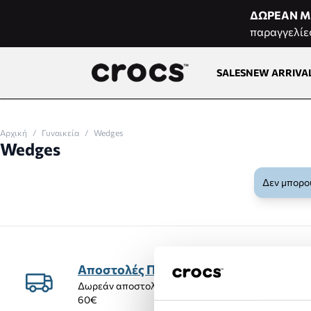
Μετάβαση στο περιεχόμενο
ΔΩΡΕΑΝ Μ
παραγγελίε
SALES
NEW ARRIVA
Αρχική
/
Γυναικεία
/
Wedges
Wedges
Δεν μπορού
Αποστολές Προϊόντων
Δωρεάν αποστολή προϊόντων για αγορές άνω των
60€