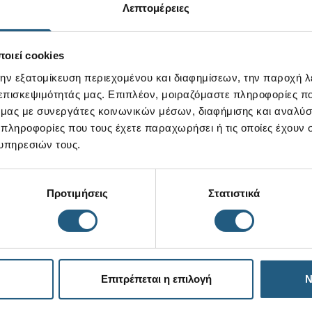
Λεπτομέρειες
οιεί cookies
νση Email
την εξατομίκευση περιεχομένου και διαφημίσεων, την παροχή 
 επισκεψιμότητάς μας. Επιπλέον, μοιραζόμαστε πληροφορίες π
ό μας με συνεργάτες κοινωνικών μέσων, διαφήμισης και αναλύσ
εγγραφή σας αποδέχεστε τους
Όρους Χρήσης
 πληροφορίες που τους έχετε παραχωρήσει ή τις οποίες έχουν σ
υπηρεσιών τους.
ΒΡΕΙΤΕ ΕΝΑ ΚΑΤΑΣΤΗΜΑ
Προτιμήσεις
Στατιστικά
Χρήσιμα links
Επιτρέπεται η επιλογή
Ν
Αναζήτηση Παραγγελίας