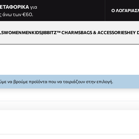
ΕΤΑΦΟΡΙΚΑ
για
Ο ΛΟΓΑΡΙΑ
ς άνω των €60.
LS
WOMEN
MEN
KIDS
JIBBITZ™ CHARMS
BAGS & ACCESSORIES
HEY 
με να βρούμε προϊόντα που να ταιριάζουν στην επιλογή.
Δωρεάν επιστροφές εντός 14 ημέρων
Εύκολη διαδικασία επιστροφής