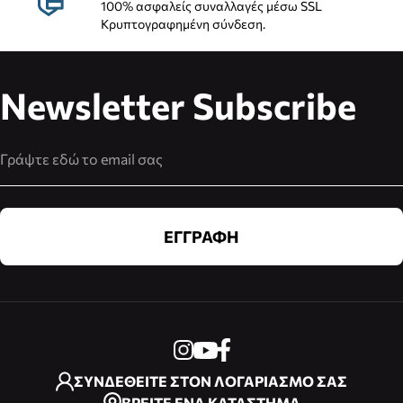
100% ασφαλείς συναλλαγές μέσω SSL
Κρυπτογραφημένη σύνδεση.
Newsletter Subscribe
Διεύθυνση Email
ΕΓΓΡΑΦΗ
ΣΥΝΔΕΘΕΙΤΕ ΣΤΟΝ ΛΟΓΑΡΙΑΣΜΟ ΣΑΣ
ΒΡΕΙΤΕ ΕΝΑ ΚΑΤΑΣΤΗΜΑ