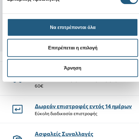
Νέο
Νέο
Iridescent Double Star
Quick Trail Sanda
65,00 €
Να επιτρέπονται όλα
5,99 €
55,25 €
(15%)
Επιτρέπεται η επιλογή
Άρνηση
Αποστολές Προϊόντων
Δωρεάν αποστολή προϊόντων για αγορές άνω των
60€
Δωρεάν επιστροφές εντός 14 ημέρων
Εύκολη διαδικασία επιστροφής
Ασφαλείς Συναλλαγές