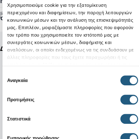
Γυναικείο, Ανδρικό
Χρησιμοποιούμε cookie για την εξατομίκευση
περιεχομένου και διαφημίσεων, την παροχή λειτουργιών
Jibbitz™ Ready:
Όχι
κοινωνικών μέσων και την ανάλυση της επισκεψιμότητάς
μας. Επιπλέον, μοιραζόμαστε πληροφορίες που αφορούν
τον τρόπο που χρησιμοποιείτε τον ιστότοπό μας με
συνεργάτες κοινωνικών μέσων, διαφήμισης και
Δείτε ακόμη
αναλύσεων, οι οποίοι ενδεχομένως να τις συνδυάσουν με
άλλες πληροφορίες που τους έχετε παραχωρήσει ή τις
οποίες έχουν συλλέξει σε σχέση με την από μέρους σας
χρήση των υπηρεσιών τους.
Επιλογή
Αναγκαία
συγκατάθεσης
Προτιμήσεις
Στατιστικά
Εμπορικής προώθησης