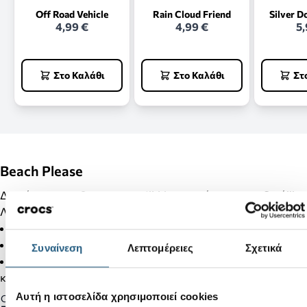
Off Road Vehicle
Rain Cloud Friend
Silver D
4,99 €
4,99 €
5,
Στο Καλάθι
Στο Καλάθι
Στ
Beach Please
Διακόσμησε τα Crocs σου με Jibbitz και κάνε τα μοναδικά!!!
Λεπτομέρειες Προϊόντος:
Δεν είναι παιχνίδι.
Δεν απευθύνεται σε παιδιά κάτω των 3 ετών.
Συναίνεση
Λεπτομέρειες
Σχετικά
Στα προϊόντα της κατηγορίας Jibbitz δεν γίνονται αλλαγές
και επιστροφές.
Αυτή η ιστοσελίδα χρησιμοποιεί cookies
Gender: