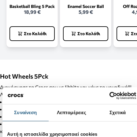
Basketball Bling 5 Pack
Enamel Soccer Ball
Off Ro
18,99 €
5,99 €
4,
Στο Καλάθι
Στο Καλάθι
Στ
Hot Wheels 5Pck
Διακόσμησε τα Crocs σου με Jibbitz και κάνε τα μοναδικά!!!
Λεπτομέρειες Προϊόντος:
Pack Jibbitz™ charms.
Δεν είναι παιχνίδι.
Συναίνεση
Λεπτομέρειες
Σχετικά
Δεν απευθύνεται σε παιδιά κάτω των 3 ετών.
Στα προϊόντα της κατηγορίας Jibbitz δεν γίνονται αλλαγές
και επιστροφές.
Αυτή η ιστοσελίδα χρησιμοποιεί cookies