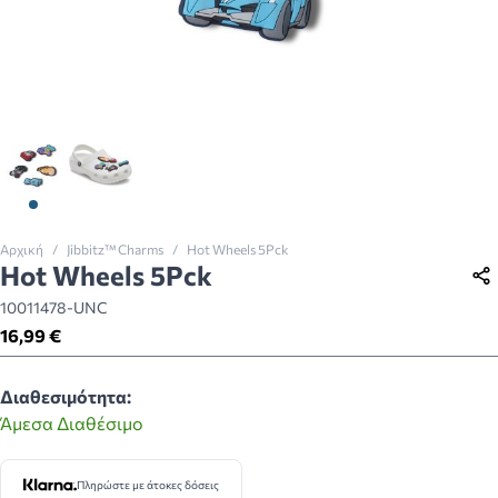
View larger image
View larger image
Αρχική
/
Jibbitz™ Charms
/
Hot Wheels 5Pck
Hot Wheels 5Pck
10011478-UNC
16,99 €
Διαθεσιμότητα:
Άμεσα Διαθέσιμο
Πληρώστε με άτοκες δόσεις