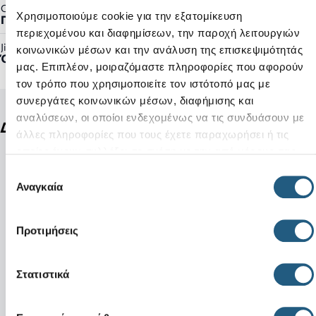
Gender:
Χρησιμοποιούμε cookie για την εξατομίκευση
Γυναικείο, Ανδρικό
περιεχομένου και διαφημίσεων, την παροχή λειτουργιών
Jibbitz™ Ready:
κοινωνικών μέσων και την ανάλυση της επισκεψιμότητάς
Όχι
μας. Επιπλέον, μοιραζόμαστε πληροφορίες που αφορούν
τον τρόπο που χρησιμοποιείτε τον ιστότοπό μας με
συνεργάτες κοινωνικών μέσων, διαφήμισης και
αναλύσεων, οι οποίοι ενδεχομένως να τις συνδυάσουν με
Δείτε ακόμη
άλλες πληροφορίες που τους έχετε παραχωρήσει ή τις
οποίες έχουν συλλέξει σε σχέση με την από μέρους σας
χρήση των υπηρεσιών τους.
Επιλογή
Αναγκαία
συγκατάθεσης
Προτιμήσεις
Στατιστικά