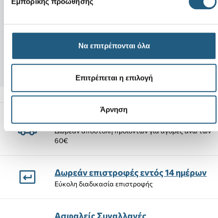
Εμπορικής προώθησης
Νέο
Echo Wave-Bone
Barbie Convertibl
75,00 €
Να επιτρέπονται όλα
63,75 €
(15%)
4,99 €
Επιτρέπεται η επιλογή
Άρνηση
Αποστολές Προϊόντων
Δωρεάν αποστολή προϊόντων για αγορές άνω των
60€
Δωρεάν επιστροφές εντός 14 ημέρων
Εύκολη διαδικασία επιστροφής
Ασφαλείς Συναλλαγές