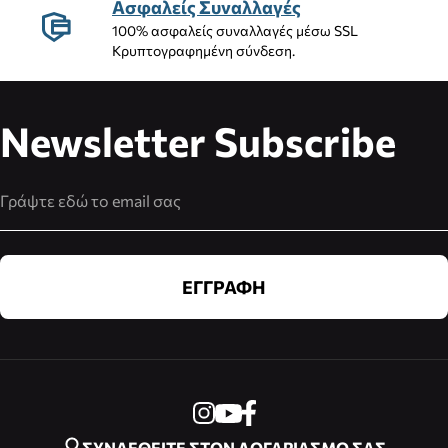
Ασφαλείς Συναλλαγές
100% ασφαλείς συναλλαγές μέσω SSL
Κρυπτογραφημένη σύνδεση.
Newsletter Subscribe
Διεύθυνση Email
ΕΓΓΡΑΦΗ
ΣΥΝΔΕΘΕΙΤΕ ΣΤΟΝ ΛΟΓΑΡΙΑΣΜΟ ΣΑΣ