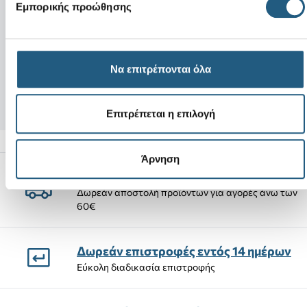
Νέο
Εμπορικής προώθησης
Brooklyn Buckle
Umbro Crocs Classic Clog-
Latte
Bone/Slate Grey
Να επιτρέπονται όλα
85,00 €
65,00 €
55,25 €
(35%)
55,25 €
(15%)
Επιτρέπεται η επιλογή
Άρνηση
Αποστολές Προϊόντων
Δωρεάν αποστολή προϊόντων για αγορές άνω των
60€
Δωρεάν επιστροφές εντός 14 ημέρων
Εύκολη διαδικασία επιστροφής