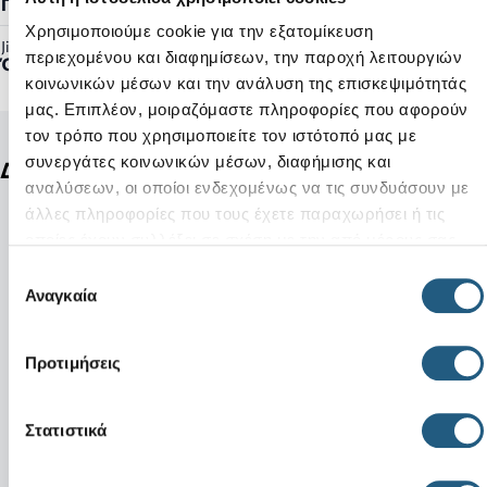
Γυναικείο, Ανδρικό
Χρησιμοποιούμε cookie για την εξατομίκευση
Jibbitz™ Ready:
περιεχομένου και διαφημίσεων, την παροχή λειτουργιών
Όχι
κοινωνικών μέσων και την ανάλυση της επισκεψιμότητάς
μας. Επιπλέον, μοιραζόμαστε πληροφορίες που αφορούν
τον τρόπο που χρησιμοποιείτε τον ιστότοπό μας με
συνεργάτες κοινωνικών μέσων, διαφήμισης και
Δείτε ακόμη
αναλύσεων, οι οποίοι ενδεχομένως να τις συνδυάσουν με
άλλες πληροφορίες που τους έχετε παραχωρήσει ή τις
οποίες έχουν συλλέξει σε σχέση με την από μέρους σας
χρήση των υπηρεσιών τους.
Επιλογή
Αναγκαία
συγκατάθεσης
Προτιμήσεις
Στατιστικά