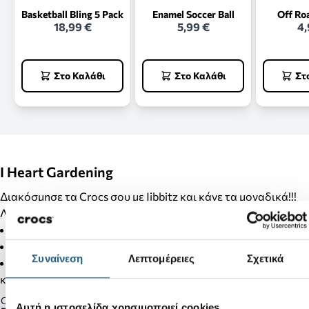
Basketball Bling 5 Pack
Enamel Soccer Ball
Off Ro
18,99 €
5,99 €
4,
Στο Καλάθι
Στο Καλάθι
Στ
I Heart Gardening
Διακόσμησε τα Crocs σου με Jibbitz και κάνε τα μοναδικά!!!
Λεπτομέρειες Προϊόντος:
Δεν είναι παιχνίδι.
Δεν απευθύνεται σε παιδιά κάτω των 3 ετών.
Συναίνεση
Λεπτομέρειες
Σχετικά
Στα προϊόντα της κατηγορίας Jibbitz δεν γίνονται αλλαγές
και επιστροφές.
Gender:
Αυτή η ιστοσελίδα χρησιμοποιεί cookies