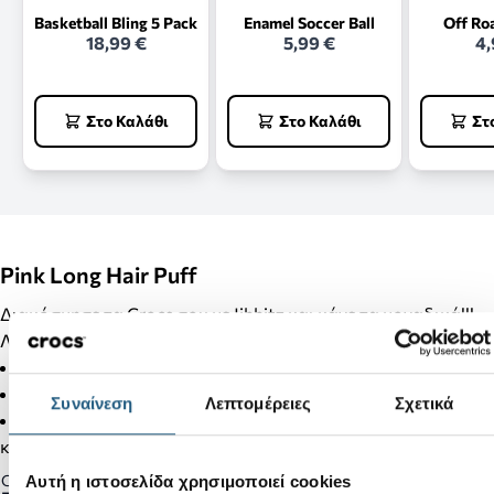
Basketball Bling 5 Pack
Enamel Soccer Ball
Off Ro
18,99 €
5,99 €
4,
Στο Καλάθι
Στο Καλάθι
Στ
Pink Long Hair Puff
Διακόσμησε τα Crocs σου με Jibbitz και κάνε τα μοναδικά!!!
Λεπτομέρειες Προϊόντος:
Δεν είναι παιχνίδι.
Δεν απευθύνεται σε παιδιά κάτω των 3 ετών.
Συναίνεση
Λεπτομέρειες
Σχετικά
Στα προϊόντα της κατηγορίας Jibbitz δεν γίνονται αλλαγές
και επιστροφές.
Gender:
Αυτή η ιστοσελίδα χρησιμοποιεί cookies