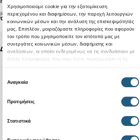
Γυναικείο, Ανδρικό
Χρησιμοποιούμε cookie για την εξατομίκευση
Jibbitz™ Ready:
περιεχομένου και διαφημίσεων, την παροχή λειτουργιών
Όχι
κοινωνικών μέσων και την ανάλυση της επισκεψιμότητάς
μας. Επιπλέον, μοιραζόμαστε πληροφορίες που αφορούν
τον τρόπο που χρησιμοποιείτε τον ιστότοπό μας με
συνεργάτες κοινωνικών μέσων, διαφήμισης και
Δείτε ακόμη
αναλύσεων, οι οποίοι ενδεχομένως να τις συνδυάσουν με
άλλες πληροφορίες που τους έχετε παραχωρήσει ή τις
οποίες έχουν συλλέξει σε σχέση με την από μέρους σας
χρήση των υπηρεσιών τους.
Επιλογή
Αναγκαία
συγκατάθεσης
Προτιμήσεις
Στατιστικά