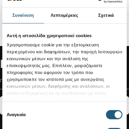
Εύκολη διαδικασία επιστροφής
Συναίνεση
Λεπτομέρειες
Σχετικά
Ασφαλείς Συναλλαγές
100% ασφαλείς συναλλαγές μέσω SSL
Αυτή η ιστοσελίδα χρησιμοποιεί cookies
Κρυπτογραφημένη σύνδεση.
Χρησιμοποιούμε cookie για την εξατομίκευση
περιεχομένου και διαφημίσεων, την παροχή λειτουργιών
κοινωνικών μέσων και την ανάλυση της
Newsletter Subscribe
επισκεψιμότητάς μας. Επιπλέον, μοιραζόμαστε
πληροφορίες που αφορούν τον τρόπο που
Διεύθυνση Email
χρησιμοποιείτε τον ιστότοπό μας με συνεργάτες
κοινωνικών μέσων, διαφήμισης και αναλύσεων, οι
οποίοι ενδεχομένως να τις συνδυάσουν με άλλες
πληροφορίες που τους έχετε παραχωρήσει ή τις οποίες
ΕΓΓΡΑΦΗ
έχουν συλλέξει σε σχέση με την από μέρους σας χρήση
Επιλογή
των υπηρεσιών τους.
Αναγκαία
συγκατάθεσης