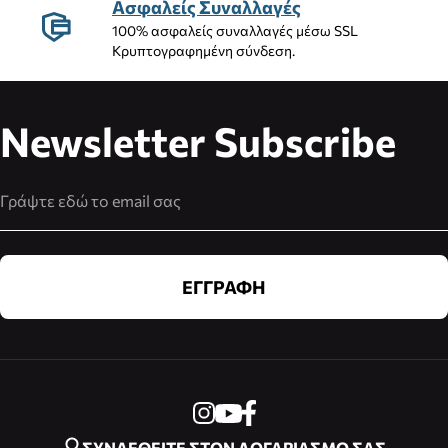
Ασφαλείς Συναλλαγές
100% ασφαλείς συναλλαγές μέσω SSL
Κρυπτογραφημένη σύνδεση.
Newsletter Subscribe
Διεύθυνση Email
ΕΓΓΡΑΦΗ
ΣΥΝΔΕΘΕΙΤΕ ΣΤΟΝ ΛΟΓΑΡΙΑΣΜΟ ΣΑΣ