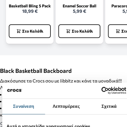
Basketball Bling 5 Pack
Enamel Soccer Ball
Paracor
18,99 €
5,99 €
5,
Στο Καλάθι
Στο Καλάθι
Στ
Black Basketball Backboard
Διακόσμησε τα Crocs σου με Jibbitz και κάνε τα μοναδικά!!!
Λεπτομέρειες Προϊόντος:
Δεν είναι παιχνίδι.
Δεν απευθύνεται σε παιδιά κάτω των 3 ετών.
Συναίνεση
Λεπτομέρειες
Σχετικά
Στα προϊόντα της κατηγορίας Jibbitz δεν γίνονται αλλαγές
και επιστροφές.
Gender:
Αυτή η ιστοσελίδα χρησιμοποιεί cookies