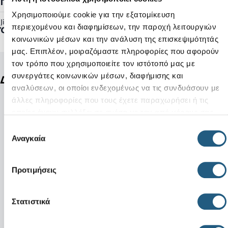
Γυναικείο, Ανδρικό
Χρησιμοποιούμε cookie για την εξατομίκευση
Jibbitz™ Ready:
περιεχομένου και διαφημίσεων, την παροχή λειτουργιών
Όχι
κοινωνικών μέσων και την ανάλυση της επισκεψιμότητάς
μας. Επιπλέον, μοιραζόμαστε πληροφορίες που αφορούν
τον τρόπο που χρησιμοποιείτε τον ιστότοπό μας με
συνεργάτες κοινωνικών μέσων, διαφήμισης και
Δείτε ακόμη
αναλύσεων, οι οποίοι ενδεχομένως να τις συνδυάσουν με
άλλες πληροφορίες που τους έχετε παραχωρήσει ή τις
οποίες έχουν συλλέξει σε σχέση με την από μέρους σας
χρήση των υπηρεσιών τους.
Επιλογή
Αναγκαία
συγκατάθεσης
Προτιμήσεις
Στατιστικά