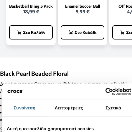
Basketball Bling 5 Pack
Enamel Soccer Ball
Off Ro
18,99 €
5,99 €
4,
Στο Καλάθι
Στο Καλάθι
Στ
Black Pearl Beaded Floral
Διακόσμησε τα Crocs σου με Jibbitz και κάνε τα μοναδικά!!!
Λεπτομέρειες Προϊόντος:
Δεν είναι παιχνίδι.
Δεν απευθύνεται σε παιδιά κάτω των 3 ετών.
Συναίνεση
Λεπτομέρειες
Σχετικά
Στα προϊόντα της κατηγορίας Jibbitz δεν γίνονται αλλαγές
και επιστροφές.
Gender:
Αυτή η ιστοσελίδα χρησιμοποιεί cookies