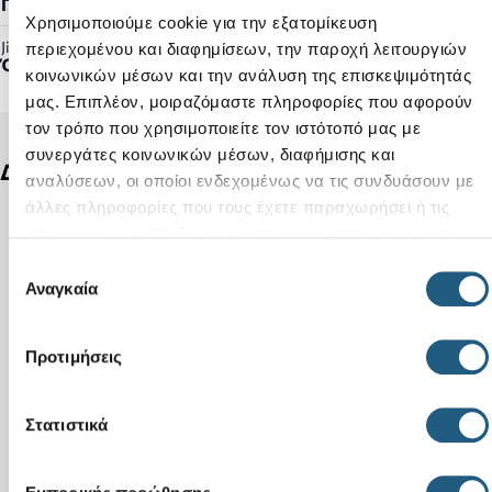
Γυναικείο, Ανδρικό
Χρησιμοποιούμε cookie για την εξατομίκευση
Jibbitz™ Ready:
περιεχομένου και διαφημίσεων, την παροχή λειτουργιών
Όχι
κοινωνικών μέσων και την ανάλυση της επισκεψιμότητάς
μας. Επιπλέον, μοιραζόμαστε πληροφορίες που αφορούν
τον τρόπο που χρησιμοποιείτε τον ιστότοπό μας με
συνεργάτες κοινωνικών μέσων, διαφήμισης και
Δείτε ακόμη
αναλύσεων, οι οποίοι ενδεχομένως να τις συνδυάσουν με
άλλες πληροφορίες που τους έχετε παραχωρήσει ή τις
οποίες έχουν συλλέξει σε σχέση με την από μέρους σας
χρήση των υπηρεσιών τους.
Επιλογή
Αναγκαία
συγκατάθεσης
Προτιμήσεις
Στατιστικά