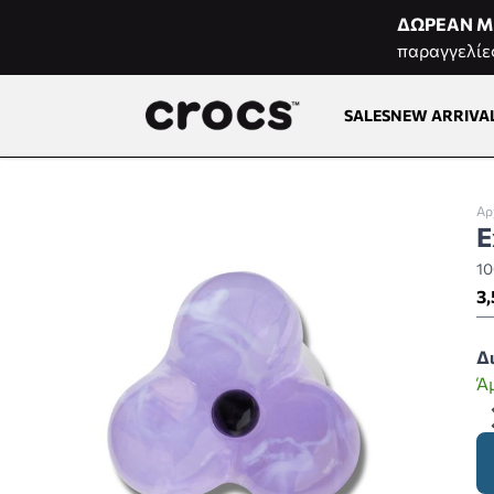
Μετάβαση στο περιεχόμενο
ΔΩΡΕΑΝ Μ
παραγγελίε
SALES
NEW ARRIVA
Αρ
E
1
3,
Δ
Ά