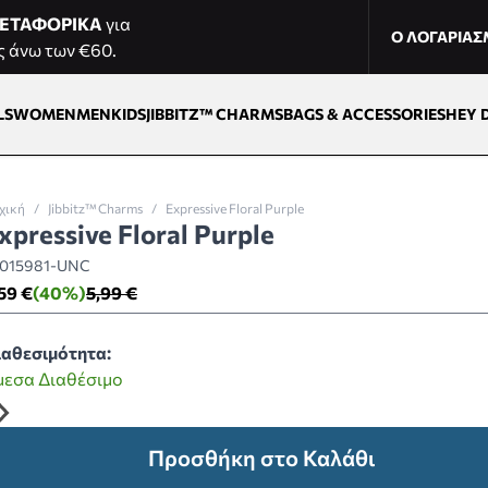
ΕΤΑΦΟΡΙΚΑ
για
Ο ΛΟΓΑΡΙΑ
ς άνω των €60.
LS
WOMEN
MEN
KIDS
JIBBITZ™ CHARMS
BAGS & ACCESSORIES
HEY 
χική
/
Jibbitz™ Charms
/
Expressive Floral Purple
xpressive Floral Purple
0015981-UNC
59 €
(40%)
5,99 €
ιαθεσιμότητα:
μεσα Διαθέσιμο
Προσθήκη στο Καλάθι