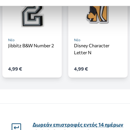
Νέο
Νέο
Jibbitz B&W Number 2
Disney Character
Letter N
4,99 €
4,99 €
Δωρεάν επιστροφές εντός 14 ημέρων