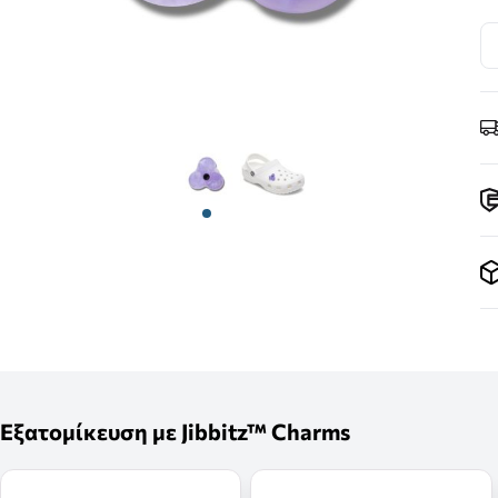
View larger image
View larger image
Εξατομίκευση με Jibbitz™ Charms