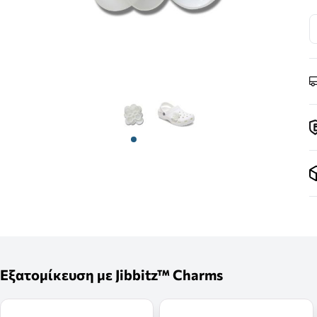
View larger image
View larger image
Εξατομίκευση με Jibbitz™ Charms