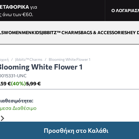
ΕΤΑΦΟΡΙΚΑ
για
Ο ΛΟΓΑΡΙΑ
ς άνω των €60.
LS
WOMEN
MEN
KIDS
JIBBITZ™ CHARMS
BAGS & ACCESSORIES
HEY 
ρχική
/
Jibbitz™ Charms
/
Blooming White Flower 1
Blooming White Flower 1
0015331-UNC
,59 €
(40%)
5,99 €
ιαθεσιμότητα:
μεσα Διαθέσιμο
Προσθήκη στο Καλάθι