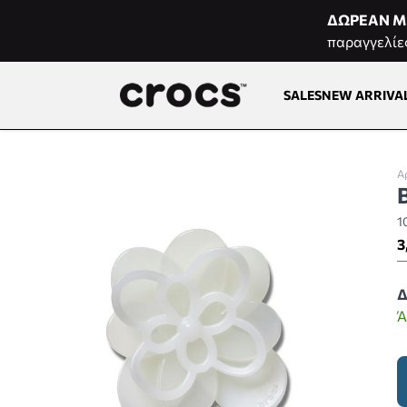
Μετάβαση στο περιεχόμενο
ΔΩΡΕΑΝ Μ
παραγγελίε
SALES
NEW ARRIVA
Α
1
3
Δ
Ά