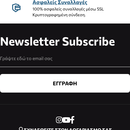
Ασφαλείς Συναλλαγές
100% ασφαλείς συναλλαγές μέσω SSL
Κρυπτογραφημένη σύνδεση.
Newsletter Subscribe
Διεύθυνση Email
ΕΓΓΡΑΦΗ
ΣΥΝΔΕΘΕΙΤΕ ΣΤΟΝ ΛΟΓΑΡΙΑΣΜΟ ΣΑΣ