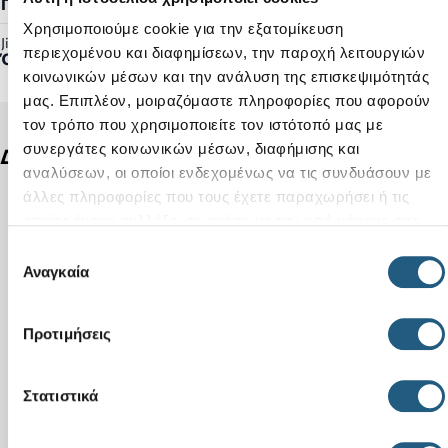
Γυναικείο, Ανδρικό
Χρησιμοποιούμε cookie για την εξατομίκευση
Jibbitz™ Ready:
περιεχομένου και διαφημίσεων, την παροχή λειτουργιών
Όχι
κοινωνικών μέσων και την ανάλυση της επισκεψιμότητάς
μας. Επιπλέον, μοιραζόμαστε πληροφορίες που αφορούν
τον τρόπο που χρησιμοποιείτε τον ιστότοπό μας με
συνεργάτες κοινωνικών μέσων, διαφήμισης και
Δείτε ακόμη
αναλύσεων, οι οποίοι ενδεχομένως να τις συνδυάσουν με
άλλες πληροφορίες που τους έχετε παραχωρήσει ή τις
οποίες έχουν συλλέξει σε σχέση με την από μέρους σας
χρήση των υπηρεσιών τους.
Επιλογή
Αναγκαία
συγκατάθεσης
Προτιμήσεις
Στατιστικά