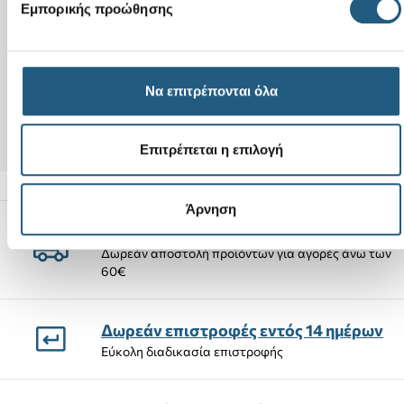
Νέο
Νέο
Εμπορικής προώθησης
4LW System Clog K-Taffy Pink
Simulated Aquam
Να επιτρέπονται όλα
64,00 €
54,40 €
(15%)
5,99 €
Επιτρέπεται η επιλογή
Άρνηση
Αποστολές Προϊόντων
Δωρεάν αποστολή προϊόντων για αγορές άνω των
60€
Δωρεάν επιστροφές εντός 14 ημέρων
Εύκολη διαδικασία επιστροφής