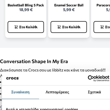
Basketball Bling 5 Pack
Enamel Soccer Ball
Paracor
18,99 €
5,99 €
5,
Στο Καλάθι
Στο Καλάθι
Στ
Conversation Shape In My Era
Διακόσμησε τα Crocs σου με Jibbitz και κάνε τα μοναδικά!!!
Λεπτομέρειες Προϊόντος:
Δεν είναι παιχνίδι.
Δεν απευθύνεται σε παιδιά κάτω των 3 ετών.
Συναίνεση
Λεπτομέρειες
Σχετικά
Στα προϊόντα της κατηγορίας Jibbitz δεν γίνονται αλλαγές
και επιστροφές.
Gender:
Αυτή η ιστοσελίδα χρησιμοποιεί cookies