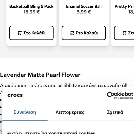
Basketball Bling 5 Pack
Enamel Soccer Ball
Pretty Pr
18,99 €
5,99 €
18
Στο Καλάθι
Στο Καλάθι
Στ
Lavender Matte Pearl Flower
Διακόσμησε τα Crocs σου με Jibbitz και κάνε τα μοναδικά!!!
Λεπτομέρειες Προϊόντος:
Δεν είναι παιχνίδι.
Δεν απευθύνεται σε παιδιά κάτω των 3 ετών.
Συναίνεση
Λεπτομέρειες
Σχετικά
Στα προϊόντα της κατηγορίας Jibbitz δεν γίνονται αλλαγές
και επιστροφές.
Gender:
Αυτή η ιστοσελίδα χρησιμοποιεί cookies