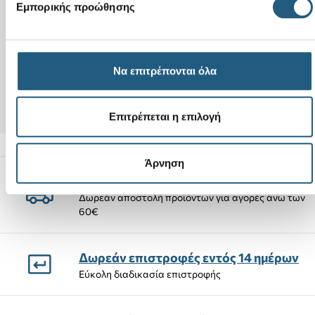
Νέο
Νέο
Εμπορικής προώθησης
Quick Trail Sandal-Beige
Patchwork Pink 
Να επιτρέπονται όλα
65,00 €
5,99 €
55,25 €
(15%)
3,59 €
(40%)
Επιτρέπεται η επιλογή
Άρνηση
Αποστολές Προϊόντων
Δωρεάν αποστολή προϊόντων για αγορές άνω των
60€
Δωρεάν επιστροφές εντός 14 ημέρων
Εύκολη διαδικασία επιστροφής