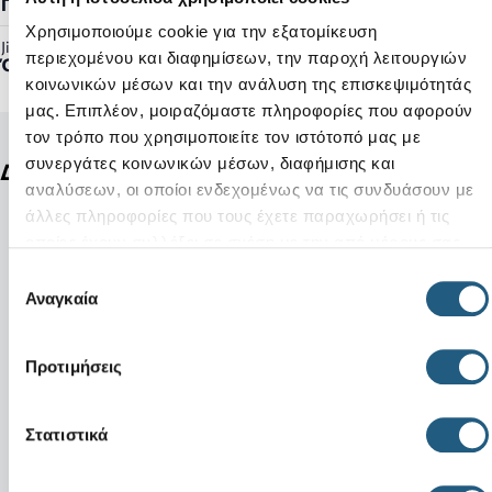
Γυναικείο, Ανδρικό
Χρησιμοποιούμε cookie για την εξατομίκευση
Jibbitz™ Ready:
περιεχομένου και διαφημίσεων, την παροχή λειτουργιών
Όχι
κοινωνικών μέσων και την ανάλυση της επισκεψιμότητάς
μας. Επιπλέον, μοιραζόμαστε πληροφορίες που αφορούν
τον τρόπο που χρησιμοποιείτε τον ιστότοπό μας με
συνεργάτες κοινωνικών μέσων, διαφήμισης και
Δείτε ακόμη
αναλύσεων, οι οποίοι ενδεχομένως να τις συνδυάσουν με
άλλες πληροφορίες που τους έχετε παραχωρήσει ή τις
οποίες έχουν συλλέξει σε σχέση με την από μέρους σας
χρήση των υπηρεσιών τους.
Επιλογή
Αναγκαία
συγκατάθεσης
Προτιμήσεις
Στατιστικά