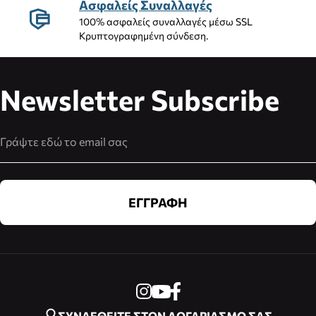
Ασφαλείς Συναλλαγές
100% ασφαλείς συναλλαγές μέσω SSL
Κρυπτογραφημένη σύνδεση.
Newsletter Subscribe
Διεύθυνση Email
ΕΓΓΡΑΦΗ
ΣΥΝΔΕΘΕΙΤΕ ΣΤΟΝ ΛΟΓΑΡΙΑΣΜΟ ΣΑΣ