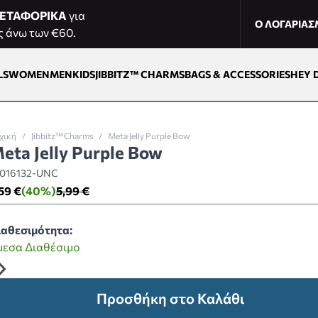
ΕΤΑΦΟΡΙΚΑ
για
Ο ΛΟΓΑΡΙΑ
ς άνω των €60.
LS
WOMEN
MEN
KIDS
JIBBITZ™ CHARMS
BAGS & ACCESSORIES
HEY 
χική
/
Jibbitz™ Charms
/
Meta Jelly Purple Bow
eta Jelly Purple Bow
0016132-UNC
59 €
(40%)
5,99 €
ιαθεσιμότητα:
μεσα Διαθέσιμο
Προσθήκη στο Καλάθι