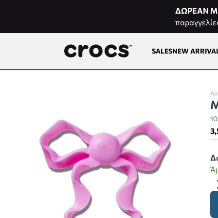
Μετάβαση στο περιεχόμενο
ΔΩΡΕΑΝ Μ
παραγγελίε
SALES
NEW ARRIVA
Αρ
M
1
3,
Δ
Ά