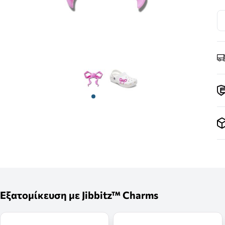
View larger image
View larger image
Εξατομίκευση με Jibbitz™ Charms