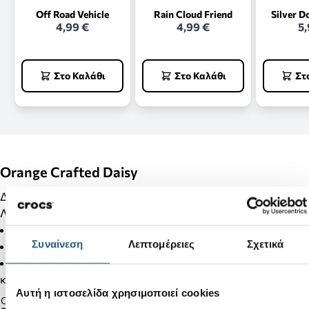
Off Road Vehicle
Rain Cloud Friend
Silver D
4,99 €
4,99 €
5,
Στο Καλάθι
Στο Καλάθι
Στ
Orange Crafted Daisy
Διακόσμησε τα Crocs σου με Jibbitz και κάνε τα μοναδικά!!!
Λεπτομέρειες Προϊόντος:
Δεν είναι παιχνίδι.
Συναίνεση
Λεπτομέρειες
Σχετικά
Δεν απευθύνεται σε παιδιά κάτω των 3 ετών.
Στα προϊόντα της κατηγορίας Jibbitz δεν γίνονται αλλαγές
και επιστροφές.
Αυτή η ιστοσελίδα χρησιμοποιεί cookies
Gender: