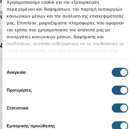
Γυναικείο, Ανδρικό
Χρησιμοποιούμε cookie για την εξατομίκευση
περιεχομένου και διαφημίσεων, την παροχή λειτουργιών
Jibbitz™ Ready:
κοινωνικών μέσων και την ανάλυση της επισκεψιμότητάς
Όχι
μας. Επιπλέον, μοιραζόμαστε πληροφορίες που αφορούν
τον τρόπο που χρησιμοποιείτε τον ιστότοπό μας με
συνεργάτες κοινωνικών μέσων, διαφήμισης και
αναλύσεων, οι οποίοι ενδεχομένως να τις συνδυάσουν με
Δείτε ακόμη
άλλες πληροφορίες που τους έχετε παραχωρήσει ή τις
οποίες έχουν συλλέξει σε σχέση με την από μέρους σας
χρήση των υπηρεσιών τους.
Επιλογή
Αναγκαία
συγκατάθεσης
Προτιμήσεις
Στατιστικά
Εμπορικής προώθησης