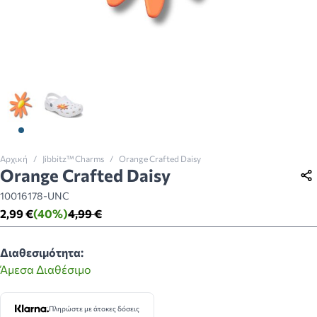
View larger image
View larger image
Αρχική
/
Jibbitz™ Charms
/
Orange Crafted Daisy
Orange Crafted Daisy
10016178-UNC
2,99 €
(40%)
4,99 €
Διαθεσιμότητα:
Άμεσα Διαθέσιμο
Πληρώστε με άτοκες δόσεις