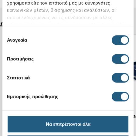
χρησιμοποιείτε τον ιστότοπό μας με συνεργάτες
κοινωνικών μέσων, διαφήμισης και αναλύσεων, οι
οποίοι ενδεχομένως να τις συνδυάσουν με άλλες
Δείτε ακόμη
πληροφορίες που τους έχετε παραχωρήσει ή τις οποίες
έχουν συλλέξει σε σχέση με την από μέρους σας χρήση
Επιλογή
των υπηρεσιών τους.
Αναγκαία
συγκατάθεσης
Προτιμήσεις
Στατιστικά
Εμπορικής προώθησης
Νέο
Crocband Flip-Na
Pink Long Hair Puff
Να επιτρέπονται όλα
5,99 €
37,00 €