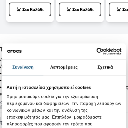
Στο Καλάθι
Στο Καλάθι
Στ
Tan Long Hair Puff
Διακόσμησε τα Crocs σου με Jibbitz και κάνε τα μοναδικά!!!
Λεπτομέρειες Προϊόντος:
Συναίνεση
Λεπτομέρειες
Σχετικά
Δεν είναι παιχνίδι.
Δεν απευθύνεται σε παιδιά κάτω των 3 ετών.
Στα προϊόντα της κατηγορίας Jibbitz δεν γίνονται αλλαγές
Αυτή η ιστοσελίδα χρησιμοποιεί cookies
και επιστροφές.
Χρησιμοποιούμε cookie για την εξατομίκευση
Gender:
περιεχομένου και διαφημίσεων, την παροχή λειτουργιών
Γυναικείο, Ανδρικό
κοινωνικών μέσων και την ανάλυση της
επισκεψιμότητάς μας. Επιπλέον, μοιραζόμαστε
Jibbitz™ Ready:
Όχι
πληροφορίες που αφορούν τον τρόπο που