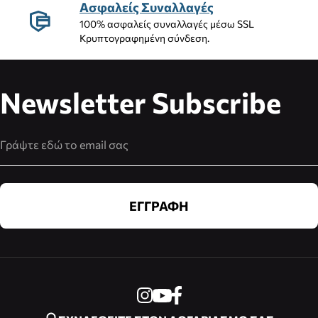
Ασφαλείς Συναλλαγές
100% ασφαλείς συναλλαγές μέσω SSL
Κρυπτογραφημένη σύνδεση.
Newsletter Subscribe
Διεύθυνση Email
ΕΓΓΡΑΦΗ