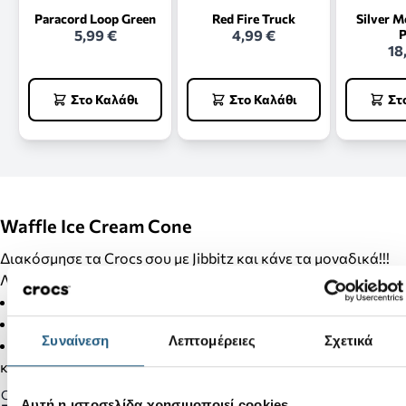
Paracord Loop Green
Red Fire Truck
Silver M
5,99 €
4,99 €
P
18
Στο Καλάθι
Στο Καλάθι
Στ
Waffle Ice Cream Cone
Διακόσμησε τα Crocs σου με Jibbitz και κάνε τα μοναδικά!!!
Λεπτομέρειες Προϊόντος:
Δεν είναι παιχνίδι.
Δεν απευθύνεται σε παιδιά κάτω των 3 ετών.
Συναίνεση
Λεπτομέρειες
Σχετικά
Στα προϊόντα της κατηγορίας Jibbitz δεν γίνονται αλλαγές
και επιστροφές.
Gender:
Αυτή η ιστοσελίδα χρησιμοποιεί cookies