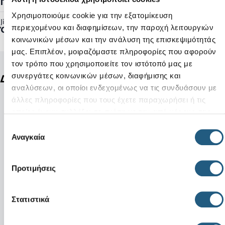
Γυναικείο, Ανδρικό
Χρησιμοποιούμε cookie για την εξατομίκευση
Jibbitz™ Ready:
περιεχομένου και διαφημίσεων, την παροχή λειτουργιών
Όχι
κοινωνικών μέσων και την ανάλυση της επισκεψιμότητάς
μας. Επιπλέον, μοιραζόμαστε πληροφορίες που αφορούν
τον τρόπο που χρησιμοποιείτε τον ιστότοπό μας με
συνεργάτες κοινωνικών μέσων, διαφήμισης και
Δείτε ακόμη
αναλύσεων, οι οποίοι ενδεχομένως να τις συνδυάσουν με
άλλες πληροφορίες που τους έχετε παραχωρήσει ή τις
οποίες έχουν συλλέξει σε σχέση με την από μέρους σας
χρήση των υπηρεσιών τους.
Επιλογή
Αναγκαία
συγκατάθεσης
Προτιμήσεις
Στατιστικά