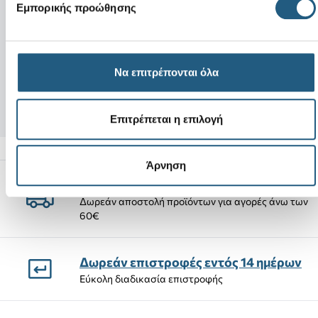
Νέο
Νέο
Εμπορικής προώθησης
Crocband Cruiser Sandal K-Blue
Animal Crossing 
Frost/Guava
+4
Να επιτρέπονται όλα
44,00 €
4,99 €
37,40 €
(15%)
2,99 €
(40%)
Επιτρέπεται η επιλογή
Άρνηση
Αποστολές Προϊόντων
Δωρεάν αποστολή προϊόντων για αγορές άνω των
60€
Δωρεάν επιστροφές εντός 14 ημέρων
Εύκολη διαδικασία επιστροφής