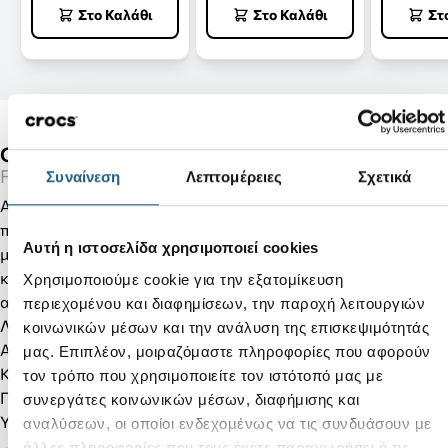
Στο Καλάθι
Στο Καλάθι
Στ
Crocband Flip-Slate Grey/Smoke
Flips
Συναίνεση
Λεπτομέρειες
Σχετικά
Αθλητικό και ελαφρύ, το Crocs™ Crocband™ Flip είναι ένα
πολύχρωμο flip-flop που ταιριάζει απόλυτα με σορτσάκι,
Αυτή η ιστοσελίδα χρησιμοποιεί cookies
μαγιό κλπ. Κατασκευασμένο από το υλικό Croslite™ που
καθαρίζεται εύκολα, είναι έτοιμο για παραλία, κήπο ή όπου
Χρησιμοποιούμε cookie για την εξατομίκευση
αλλού φανταστείτε!
περιεχομένου και διαφημίσεων, την παροχή λειτουργιών
Λεπτομέρειες προϊόντος:
κοινωνικών μέσων και την ανάλυση της επισκεψιμότητάς
Αθλητική γραμμή περιμετρικά.
μας. Επιπλέον, μοιραζόμαστε πληροφορίες που αφορούν
Καθαρίζεται και στεγνώνει εύκολα.
τον τρόπο που χρησιμοποιείτε τον ιστότοπό μας με
Πολύ ελαφριά.
συνεργάτες κοινωνικών μέσων, διαφήμισης και
Υλικό Croslite™.
αναλύσεων, οι οποίοι ενδεχομένως να τις συνδυάσουν με
άλλες πληροφορίες που τους έχετε παραχωρήσει ή τις