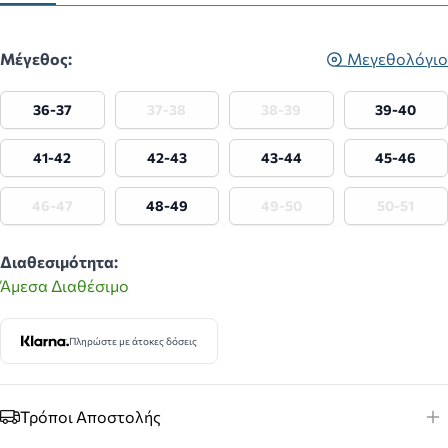
Μέγεθος:
Μεγεθολόγιο
36-37
37-38
38-39
39-40
41-42
42-43
43-44
45-46
46-47
48-49
49-50
50-51
Διαθεσιμότητα:
Άμεσα Διαθέσιμο
Πληρώστε με άτοκες δόσεις
Τρόποι Αποστολής