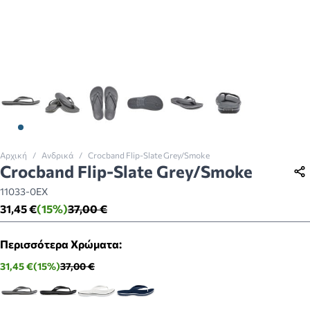
View larger image
View larger image
View larger image
View larger image
View larger image
View larger imag
Αρχική
/
Ανδρικά
/
Crocband Flip-Slate Grey/Smoke
Crocband Flip-Slate Grey/Smoke
11033-0EX
31,45 €
(15%)
37,00 €
Περισσότερα Χρώματα:
31,45 €
(15%)
37,00 €