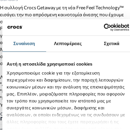
Η συλλογή Crocs Getaway με τη νέα Free Feel Technology™
εισάγει την πιο απρόσμενη καινοτομία άνεσης που έχουμε
συναντήσει μέχρι σήμερα. Το απαλό, ευέλικτο επάνω μέρος
Free Feel Technology™ δεν μοίαζει με τίποτα άλλο που να
γνωρίζουμε μέχρι σήμερα. Το Crocs Getaway επιπλέει πάνω
από το πόδι σας και κινείται μαζί σας χωρίς περιορισμούς.
Συναίνεση
Λεπτομέρειες
Σχετικά
Με ποικιλία ύψους και στιλάτες σιλουέτες, θα έχετε ένα
σανδάλι για κάθε περίσταση και για όλες τις αποδράσεις
σας! Μόλις το φορέσετε δεν θα θέλετε ποτέ να τα βγάλετε.
Αυτή η ιστοσελίδα χρησιμοποιεί cookies
Χρησιμοποιούμε cookie για την εξατομίκευση
Λεπτομέρειες προϊόντος:
περιεχομένου και διαφημίσεων, την παροχή λειτουργιών
"Δεν το νοίωθεις καθόλου" Free Feel Technology™
κοινωνικών μέσων και την ανάλυση της επισκεψιμότητάς
"Επάνω μέρος: Μαλακό και εύκαμπτο.
μας. Επιπλέον, μοιραζόμαστε πληροφορίες που αφορούν
"Drop-in Croslite™ για κορυφαία άνεση όλη την ημέρα
τον τρόπο που χρησιμοποιείτε τον ιστότοπό μας με
Ύψος πλατφόρμας 3,5 εκ
συνεργάτες κοινωνικών μέσων, διαφήμισης και
Gender:
αναλύσεων, οι οποίοι ενδεχομένως να τις συνδυάσουν με
Γυναικείο
άλλες πληροφορίες που τους έχετε παραχωρήσει ή τις
οποίες έχουν συλλέξει σε σχέση με την από μέρους σας
Jibbitz™ Ready: