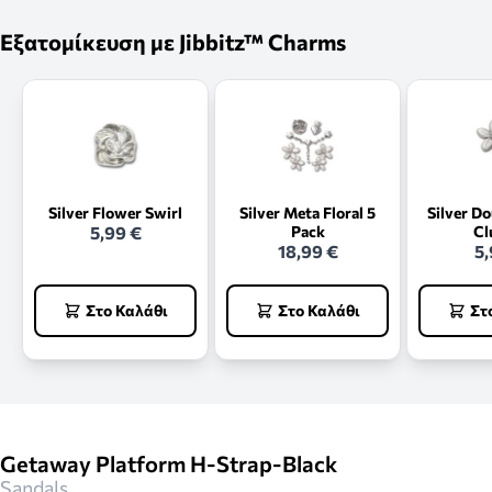
Εξατομίκευση με Jibbitz™ Charms
Silver Flower Swirl
Silver Meta Floral 5
Silver D
5,99 €
Pack
Cl
18,99 €
5,
Στο Καλάθι
Στο Καλάθι
Στ
Getaway Platform H-Strap-Black
Sandals