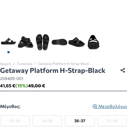
View larger image
View larger image
View larger image
View larger image
View larger image
View larger imag
Αρχική
/
Γυναικεία
/
Getaway Platform H-Strap-Black
Getaway Platform H-Strap-Black
209409-001
41,65 €
(15%)
49,00 €
Μέγεθος:
Μεγεθολόγιο
33-34
34-35
36-37
37-38