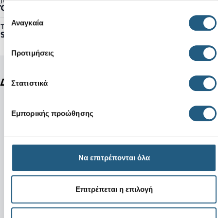
Όχι
χρήση των υπηρεσιών τους.
Επιλογή
Αναγκαία
συγκατάθεσης
Τύπος Προϊόντος:
Sandals
Προτιμήσεις
Δείτε ακόμη
Στατιστικά
Εμπορικής προώθησης
Να επιτρέπονται όλα
Επιτρέπεται η επιλογή