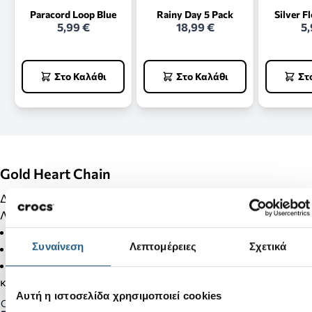
Paracord Loop Blue
Rainy Day 5 Pack
Silver F
5,99 €
18,99 €
5,
Στο Καλάθι
Στο Καλάθι
Στ
Gold Heart Chain
Διακόσμησε τα Crocs σου με Jibbitz και κάνε τα μοναδικά!!!
Λεπτομέρειες Προϊόντος:
Δεν είναι παιχνίδι.
Συναίνεση
Λεπτομέρειες
Σχετικά
Δεν απευθύνεται σε παιδιά κάτω των 3 ετών.
Στα προϊόντα της κατηγορίας Jibbitz δεν γίνονται αλλαγές
και επιστροφές.
Αυτή η ιστοσελίδα χρησιμοποιεί cookies
Gender: