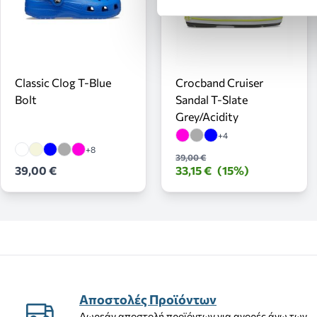
Classic Clog T-Blue
Crocband Cruiser
Bolt
Sandal T-Slate
Grey/Acidity
+4
+8
39,00 €
39,00 €
33,15 €
(15%)
Αποστολές Προϊόντων
Δωρεάν αποστολή προϊόντων για αγορές άνω των