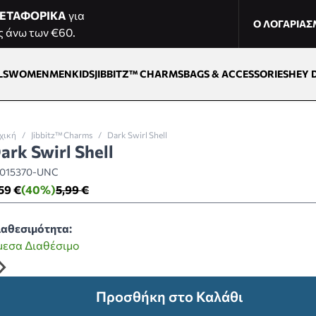
ΕΤΑΦΟΡΙΚΑ
για
Ο ΛΟΓΑΡΙΑ
ς άνω των €60.
LS
WOMEN
MEN
KIDS
JIBBITZ™ CHARMS
BAGS & ACCESSORIES
HEY 
χική
/
Jibbitz™ Charms
/
Dark Swirl Shell
ark Swirl Shell
0015370-UNC
59 €
(40%)
5,99 €
ιαθεσιμότητα:
μεσα Διαθέσιμο
Προσθήκη στο Καλάθι