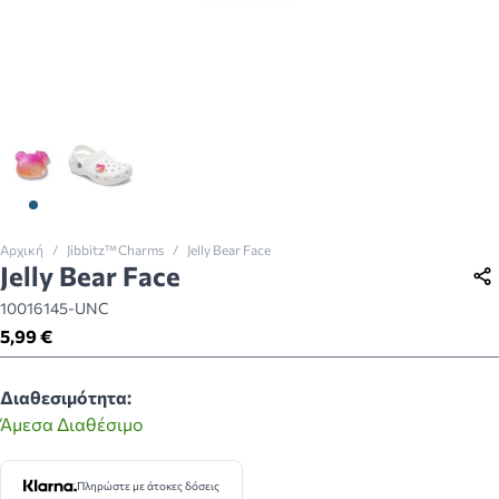
View larger image
View larger image
Αρχική
/
Jibbitz™ Charms
/
Jelly Bear Face
Jelly Bear Face
10016145-UNC
5,99 €
Διαθεσιμότητα:
Άμεσα Διαθέσιμο
Πληρώστε με άτοκες δόσεις