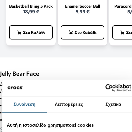
Basketball Bling 5 Pack
Enamel Soccer Ball
Paracord
18,99 €
5,99 €
5,
Στο Καλάθι
Στο Καλάθι
Στ
Jelly Bear Face
Διακόσμησε τα Crocs σου με Jibbitz και κάνε τα μοναδικά!!!
Λεπτομέρειες Προϊόντος:
Δεν είναι παιχνίδι.
Συναίνεση
Λεπτομέρειες
Σχετικά
Δεν απευθύνεται σε παιδιά κάτω των 3 ετών.
Στα προϊόντα της κατηγορίας Jibbitz δεν γίνονται αλλαγές
και επιστροφές.
Αυτή η ιστοσελίδα χρησιμοποιεί cookies
Gender: