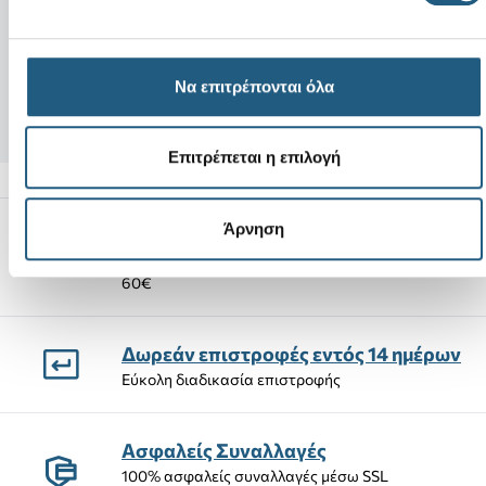
Νέο
Νέο
Hemp Leaf
Pokemon Variety 
4,99 €
16,99 €
Να επιτρέπονται όλα
Επιτρέπεται η επιλογή
Άρνηση
Αποστολές Προϊόντων
Δωρεάν αποστολή προϊόντων για αγορές άνω των
60€
Δωρεάν επιστροφές εντός 14 ημέρων
Εύκολη διαδικασία επιστροφής
Ασφαλείς Συναλλαγές
100% ασφαλείς συναλλαγές μέσω SSL