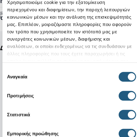
Γυναικείο, Ανδρικό
Χρησιμοποιούμε cookie για την εξατομίκευση
περιεχομένου και διαφημίσεων, την παροχή λειτουργιών
Jibbitz™ Ready:
κοινωνικών μέσων και την ανάλυση της επισκεψιμότητάς
Όχι
μας. Επιπλέον, μοιραζόμαστε πληροφορίες που αφορούν
τον τρόπο που χρησιμοποιείτε τον ιστότοπό μας με
συνεργάτες κοινωνικών μέσων, διαφήμισης και
αναλύσεων, οι οποίοι ενδεχομένως να τις συνδυάσουν με
Δείτε ακόμη
άλλες πληροφορίες που τους έχετε παραχωρήσει ή τις
οποίες έχουν συλλέξει σε σχέση με την από μέρους σας
χρήση των υπηρεσιών τους.
Επιλογή
Αναγκαία
συγκατάθεσης
Προτιμήσεις
Στατιστικά
Εμπορικής προώθησης