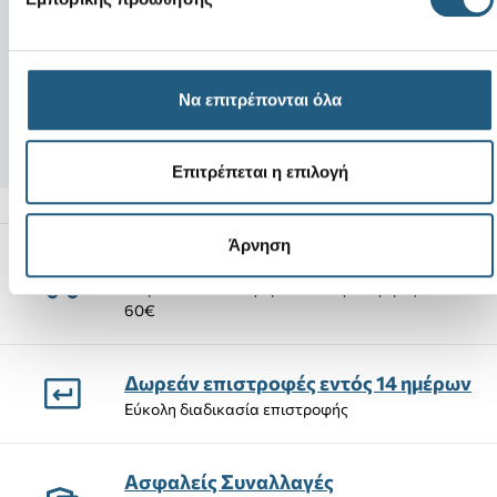
Νέο
Holiday Friendship Bracelet
Austin Lift Classi
+1
5,99 €
85,00 €
Να επιτρέπονται όλα
3,59 €
(40%)
63,75 €
(25%)
Επιτρέπεται η επιλογή
Άρνηση
Αποστολές Προϊόντων
Δωρεάν αποστολή προϊόντων για αγορές άνω των
60€
Δωρεάν επιστροφές εντός 14 ημέρων
Εύκολη διαδικασία επιστροφής
Ασφαλείς Συναλλαγές