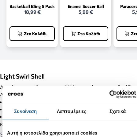
Basketball Bling 5 Pack
Enamel Soccer Ball
Paracor
18,99 €
5,99 €
5,
Στο Καλάθι
Στο Καλάθι
Στ
Light Swirl Shell
Διακόσμησε τα Crocs σου με Jibbitz και κάνε τα μοναδικά!!!
Λεπτομέρειες Προϊόντος:
Δεν είναι παιχνίδι.
Δεν απευθύνεται σε παιδιά κάτω των 3 ετών.
Συναίνεση
Λεπτομέρειες
Σχετικά
Στα προϊόντα της κατηγορίας Jibbitz δεν γίνονται αλλαγές
και επιστροφές.
Αυτή η ιστοσελίδα χρησιμοποιεί cookies
Gender: