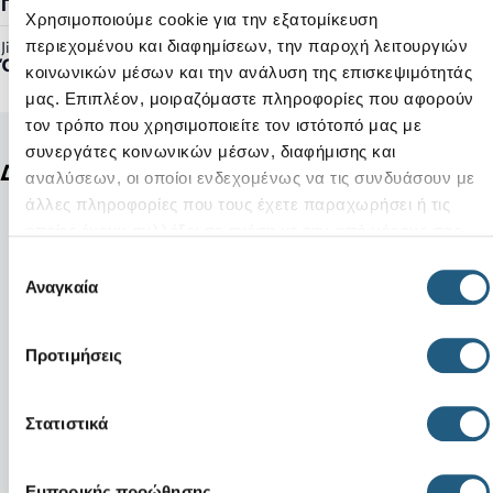
Γυναικείο, Ανδρικό
Χρησιμοποιούμε cookie για την εξατομίκευση
περιεχομένου και διαφημίσεων, την παροχή λειτουργιών
Jibbitz™ Ready:
Όχι
κοινωνικών μέσων και την ανάλυση της επισκεψιμότητάς
μας. Επιπλέον, μοιραζόμαστε πληροφορίες που αφορούν
τον τρόπο που χρησιμοποιείτε τον ιστότοπό μας με
συνεργάτες κοινωνικών μέσων, διαφήμισης και
Δείτε ακόμη
αναλύσεων, οι οποίοι ενδεχομένως να τις συνδυάσουν με
άλλες πληροφορίες που τους έχετε παραχωρήσει ή τις
οποίες έχουν συλλέξει σε σχέση με την από μέρους σας
χρήση των υπηρεσιών τους.
Επιλογή
Αναγκαία
συγκατάθεσης
Προτιμήσεις
Στατιστικά
Εμπορικής προώθησης