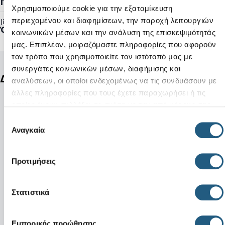
Γυναικείο, Ανδρικό
Χρησιμοποιούμε cookie για την εξατομίκευση
περιεχομένου και διαφημίσεων, την παροχή λειτουργιών
Jibbitz™ Ready:
Όχι
κοινωνικών μέσων και την ανάλυση της επισκεψιμότητάς
μας. Επιπλέον, μοιραζόμαστε πληροφορίες που αφορούν
τον τρόπο που χρησιμοποιείτε τον ιστότοπό μας με
συνεργάτες κοινωνικών μέσων, διαφήμισης και
Δείτε ακόμη
αναλύσεων, οι οποίοι ενδεχομένως να τις συνδυάσουν με
άλλες πληροφορίες που τους έχετε παραχωρήσει ή τις
οποίες έχουν συλλέξει σε σχέση με την από μέρους σας
χρήση των υπηρεσιών τους.
Επιλογή
Αναγκαία
συγκατάθεσης
Προτιμήσεις
Στατιστικά
Εμπορικής προώθησης