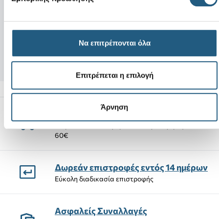
Νέο
Saturday Slide M-Black
Jibbitz Letter R
34,00 €
Να επιτρέπονται όλα
28,90 €
(15%)
4,99 €
Επιτρέπεται η επιλογή
Άρνηση
Αποστολές Προϊόντων
Δωρεάν αποστολή προϊόντων για αγορές άνω των
60€
Δωρεάν επιστροφές εντός 14 ημέρων
Εύκολη διαδικασία επιστροφής
Ασφαλείς Συναλλαγές