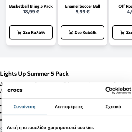
Basketball Bling 5 Pack
Enamel Soccer Ball
Off Ro
18,99 €
5,99 €
4,
Στο Καλάθι
Στο Καλάθι
Στ
Lights Up Summer 5 Pack
Διακόσμησε τα Crocs σου με Jibbitz και κάνε τα μοναδικά!!!
Λεπτομέρειες Προϊόντος:
Δεν είναι παιχνίδι.
Δεν απευθύνεται σε παιδιά κάτω των 3 ετών.
Συναίνεση
Λεπτομέρειες
Σχετικά
Στα προϊόντα της κατηγορίας Jibbitz δεν γίνονται αλλαγές
και επιστροφές.
Αυτή η ιστοσελίδα χρησιμοποιεί cookies
Gender: