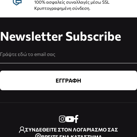
100% ασφαλείς συναλλαγές μέσω SSL
Κρυπτογραφημένη σύνδεση.
Newsletter Subscribe
Διεύθυνση Email
ΕΓΓΡΑΦΗ
ΣΥΝΔΕΘΕΙΤΕ ΣΤΟΝ ΛΟΓΑΡΙΑΣΜΟ ΣΑΣ
ΒΡΕΙΤΕ ΕΝΑ ΚΑΤΑΣΤΗΜΑ