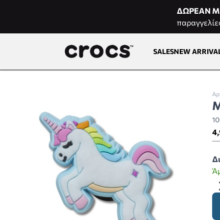
Μετάβαση στο περιεχόμενο
ΔΩΡΕΑΝ Μ
παραγγελίε
SALES
NEW ARRIVA
Αρ
M
1
4,
Δ
Ά