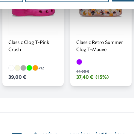
Classic Clog T-Pink
Classic Retro Summer
Crush
Clog T-Mauve
+12
44,00 €
39,00 €
37,40 €
(15%)