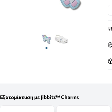
View larger image
View larger image
Εξατομίκευση με Jibbitz™ Charms