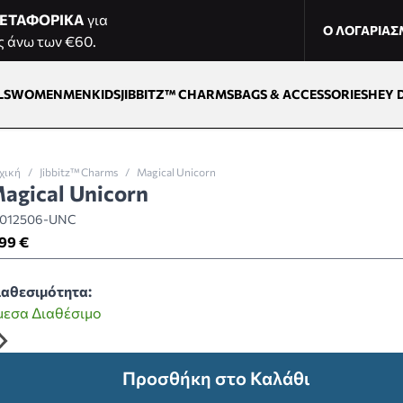
ΕΤΑΦΟΡΙΚΑ
για
Ο ΛΟΓΑΡΙΑ
ς άνω των €60.
LS
WOMEN
MEN
KIDS
JIBBITZ™ CHARMS
BAGS & ACCESSORIES
HEY 
χική
/
Jibbitz™ Charms
/
Magical Unicorn
agical Unicorn
0012506-UNC
99 €
ιαθεσιμότητα:
μεσα Διαθέσιμο
Προσθήκη στο Καλάθι