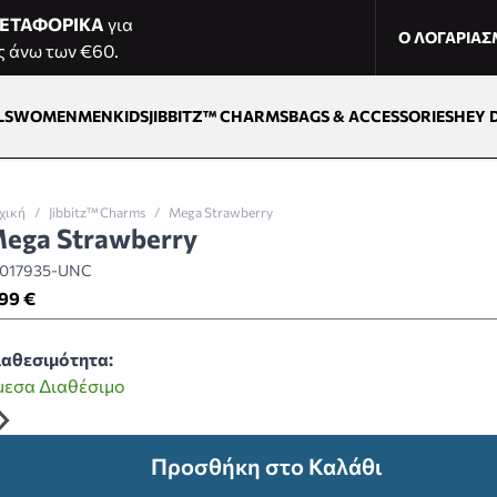
ΕΤΑΦΟΡΙΚΑ
για
Ο ΛΟΓΑΡΙΑ
ς άνω των €60.
LS
WOMEN
MEN
KIDS
JIBBITZ™ CHARMS
BAGS & ACCESSORIES
HEY 
χική
/
Jibbitz™ Charms
/
Mega Strawberry
ega Strawberry
0017935-UNC
99 €
ιαθεσιμότητα:
μεσα Διαθέσιμο
Προσθήκη στο Καλάθι