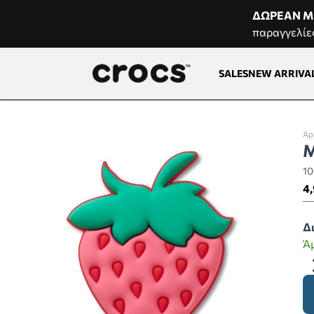
Μετάβαση στο περιεχόμενο
ΔΩΡΕΑΝ Μ
παραγγελίε
SALES
NEW ARRIVA
Αρ
M
1
4,
Δ
Ά