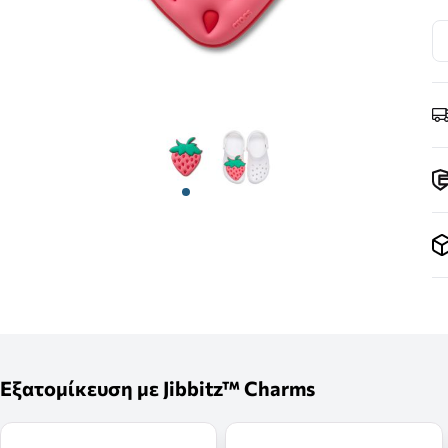
View larger image
View larger image
Εξατομίκευση με Jibbitz™ Charms