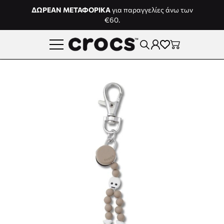
Μετάβαση στο περιεχόμενο
ΔΩΡΕΑΝ ΜΕΤΑΦΟΡΙΚΑ
για παραγγελίες άνω των
€60.