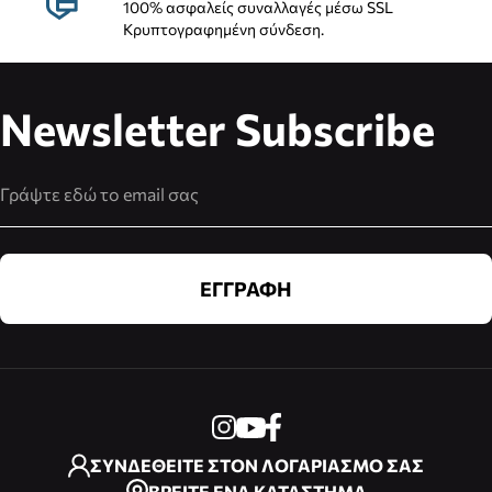
100% ασφαλείς συναλλαγές μέσω SSL
Κρυπτογραφημένη σύνδεση.
Newsletter Subscribe
Διεύθυνση Email
ΕΓΓΡΑΦΗ
ΣΥΝΔΕΘΕΙΤΕ ΣΤΟΝ ΛΟΓΑΡΙΑΣΜΟ ΣΑΣ
ΒΡΕΙΤΕ ΕΝΑ ΚΑΤΑΣΤΗΜΑ