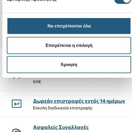
Νέο
Νέο
Record Your Own Sound
Mikka Braided-De
Birthday
75,00 €
Να επιτρέπονται όλα
5,99 €
56,25 €
(25%)
Επιτρέπεται η επιλογή
Άρνηση
Αποστολές Προϊόντων
Δωρεάν αποστολή προϊόντων για αγορές άνω των
60€
Δωρεάν επιστροφές εντός 14 ημέρων
Εύκολη διαδικασία επιστροφής
Ασφαλείς Συναλλαγές