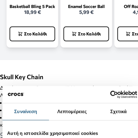
Basketball Bling 5 Pack
Enamel Soccer Ball
Off Ro
18,99 €
5,99 €
4,
Στο Καλάθι
Στο Καλάθι
Στ
Skull Key Chain
Διακόσμησε τα Crocs σου με Jibbitz και κάνε τα μοναδικά!!!
Λεπτομέρειες Προϊόντος:
Δεν είναι παιχνίδι.
Δεν απευθύνεται σε παιδιά κάτω των 3 ετών.
Συναίνεση
Λεπτομέρειες
Σχετικά
Στα προϊόντα της κατηγορίας Jibbitz δεν γίνονται αλλαγές
και επιστροφές.
Αυτή η ιστοσελίδα χρησιμοποιεί cookies
Gender: