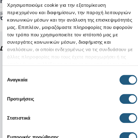
Γυναικείο, Ανδρικό
Χρησιμοποιούμε cookie για την εξατομίκευση
περιεχομένου και διαφημίσεων, την παροχή λειτουργιών
Jibbitz™ Ready:
Όχι
κοινωνικών μέσων και την ανάλυση της επισκεψιμότητάς
μας. Επιπλέον, μοιραζόμαστε πληροφορίες που αφορούν
τον τρόπο που χρησιμοποιείτε τον ιστότοπό μας με
συνεργάτες κοινωνικών μέσων, διαφήμισης και
Δείτε ακόμη
αναλύσεων, οι οποίοι ενδεχομένως να τις συνδυάσουν με
άλλες πληροφορίες που τους έχετε παραχωρήσει ή τις
οποίες έχουν συλλέξει σε σχέση με την από μέρους σας
χρήση των υπηρεσιών τους.
Επιλογή
Αναγκαία
συγκατάθεσης
Προτιμήσεις
Στατιστικά
Εμπορικής προώθησης