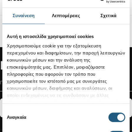
Εύκολη διαδικασία επιστροφής
Συναίνεση
Λεπτομέρειες
Σχετικά
Ασφαλείς Συναλλαγές
100% ασφαλείς συναλλαγές μέσω SSL
Αυτή η ιστοσελίδα χρησιμοποιεί cookies
Κρυπτογραφημένη σύνδεση.
Χρησιμοποιούμε cookie για την εξατομίκευση
περιεχομένου και διαφημίσεων, την παροχή λειτουργιών
κοινωνικών μέσων και την ανάλυση της
Newsletter Subscribe
επισκεψιμότητάς μας. Επιπλέον, μοιραζόμαστε
πληροφορίες που αφορούν τον τρόπο που
Διεύθυνση Email
χρησιμοποιείτε τον ιστότοπό μας με συνεργάτες
κοινωνικών μέσων, διαφήμισης και αναλύσεων, οι
οποίοι ενδεχομένως να τις συνδυάσουν με άλλες
πληροφορίες που τους έχετε παραχωρήσει ή τις οποίες
ΕΓΓΡΑΦΗ
έχουν συλλέξει σε σχέση με την από μέρους σας χρήση
Επιλογή
των υπηρεσιών τους.
Αναγκαία
συγκατάθεσης