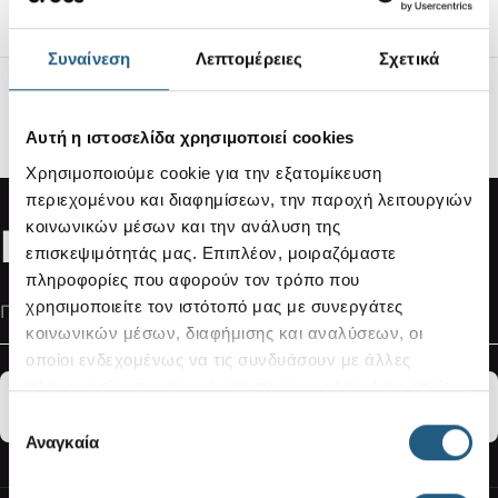
Εύκολη διαδικασία επιστροφής
Συναίνεση
Λεπτομέρειες
Σχετικά
Ασφαλείς Συναλλαγές
100% ασφαλείς συναλλαγές μέσω SSL
Αυτή η ιστοσελίδα χρησιμοποιεί cookies
Κρυπτογραφημένη σύνδεση.
Χρησιμοποιούμε cookie για την εξατομίκευση
περιεχομένου και διαφημίσεων, την παροχή λειτουργιών
κοινωνικών μέσων και την ανάλυση της
Newsletter Subscribe
επισκεψιμότητάς μας. Επιπλέον, μοιραζόμαστε
πληροφορίες που αφορούν τον τρόπο που
Διεύθυνση Email
χρησιμοποιείτε τον ιστότοπό μας με συνεργάτες
κοινωνικών μέσων, διαφήμισης και αναλύσεων, οι
οποίοι ενδεχομένως να τις συνδυάσουν με άλλες
πληροφορίες που τους έχετε παραχωρήσει ή τις οποίες
ΕΓΓΡΑΦΗ
έχουν συλλέξει σε σχέση με την από μέρους σας χρήση
Επιλογή
των υπηρεσιών τους.
Αναγκαία
συγκατάθεσης