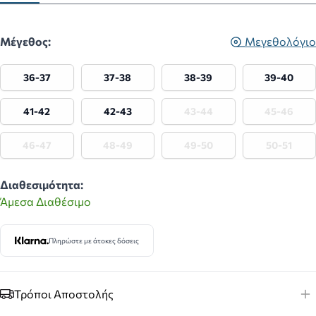
Μέγεθος:
Μεγεθολόγιο
36-37
37-38
38-39
39-40
41-42
42-43
43-44
45-46
46-47
48-49
49-50
50-51
Διαθεσιμότητα:
Άμεσα Διαθέσιμο
Πληρώστε με άτοκες δόσεις
Τρόποι Αποστολής