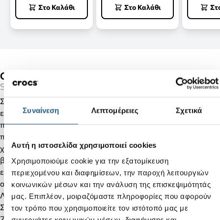
Στο Καλάθι
Στο Καλάθι
Στ
Classic Fuzz Scuff-Quartz
Slippers
Συνδυάζοντας μίνιμαλ σχεδίαση με ζεστή εσωτερική
Συναίνεση
Λεπτομέρειες
Σχετικά
επένδυση και χνουδωτό περιλαίμιο, τα νέα Classic Fuzz Scuff
προσφέρουν ευέλικτο στυλ και άνεση σε ένα χαμηλό
προφίλ. Απολαύστε εφαρμογή slim και άνετη, ιδανική για
Αυτή η ιστοσελίδα χρησιμοποιεί cookies
χαλάρωση στο σπίτι, ενώ η σόλα Croslite™ τα καθιστά
βολικά για χρήση στην πόλη. Επιπλέον, μπορούν να
Χρησιμοποιούμε cookie για την εξατομίκευση
εξατομικευτούν με Jibbitz™ charms, επιτρέποντάς σας να
περιεχομένου και διαφημίσεων, την παροχή λειτουργιών
αναδείξετε την προσωπικότητά σας.
κοινωνικών μέσων και την ανάλυση της επισκεψιμότητάς
Λεπτομέρειες προϊόντος:
μας. Επιπλέον, μοιραζόμαστε πληροφορίες που αφορούν
Στυλάτο σχέδιο με χαμηλό προφίλ
τον τρόπο που χρησιμοποιείτε τον ιστότοπό μας με
Ζεστή εσωτερική επένδυση και χνουδωτό περιλαίμιο
συνεργάτες κοινωνικών μέσων, διαφήμισης και