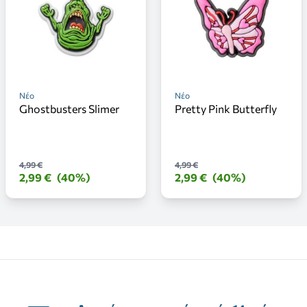
Νέο
Νέο
Ghostbusters Slimer
Pretty Pink Butterfly
4,99 €
4,99 €
2,99 €
(40%)
2,99 €
(40%)