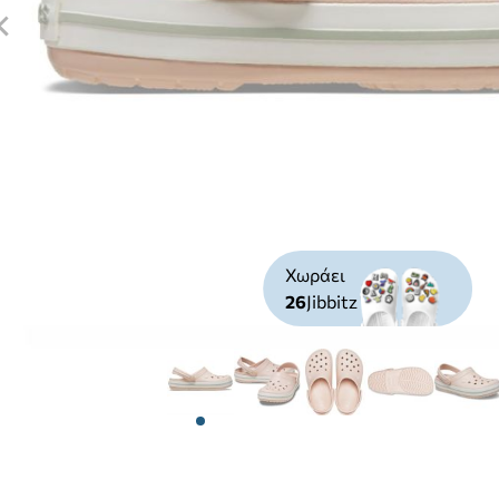
Χωράει
26
Jibbitz
View larger image
View larger image
View larger image
View larger 
Vie