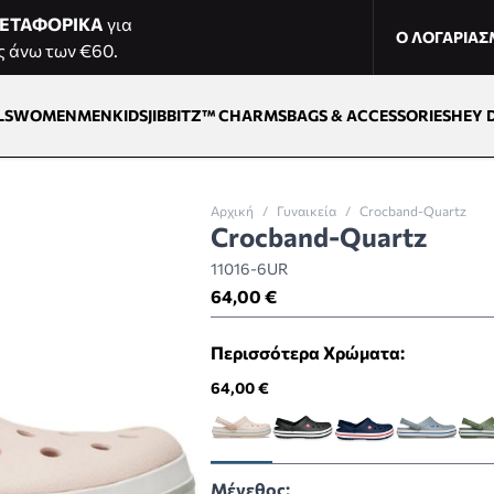
ΕΤΑΦΟΡΙΚΑ
για
Ο ΛΟΓΑΡΙΑ
ς άνω των €60.
LS
WOMEN
MEN
KIDS
JIBBITZ™ CHARMS
BAGS & ACCESSORIES
HEY 
Αρχική
/
Γυναικεία
/
Crocband-Quartz
Crocband-Quartz
11016-6UR
64,00 €
Περισσότερα Χρώματα:
64,00 €
Μέγεθος: