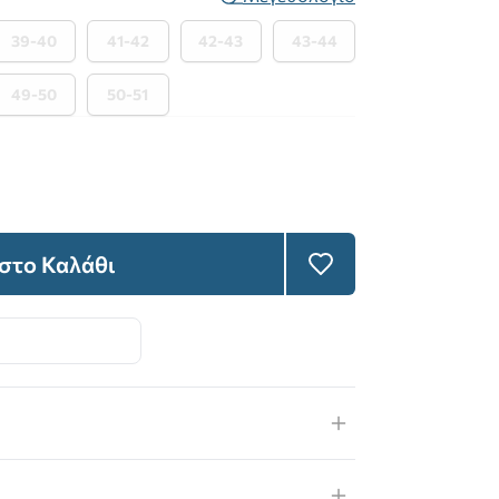
39-40
41-42
42-43
43-44
49-50
50-51
στο Καλάθι