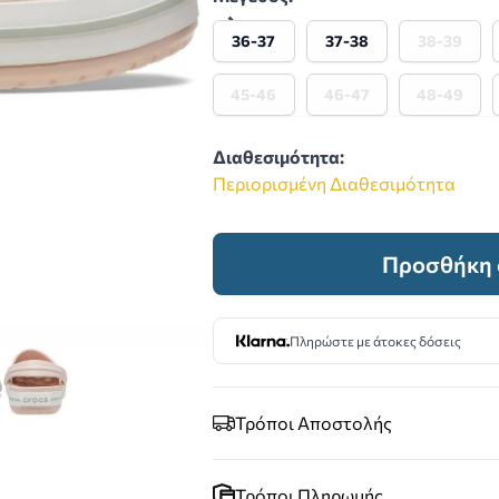
36-37
37-38
38-39
45-46
46-47
48-49
Διαθεσιμότητα:
Περιορισμένη Διαθεσιμότητα
Προσθήκη 
Πληρώστε με άτοκες δόσεις
image
w larger image
View larger image
Τρόποι Αποστολής
Τρόποι Πληρωμής