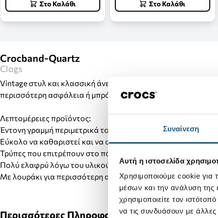
Στο Καλάθι
Στο Καλάθι
Crocband-Quartz
Clogs
Vintage στυλ και κλασσική άνεση Crocs. Το Crocband clog εί
περισσότερη ασφάλεια ή μπρόστα πιο εύκολα. Πολύ ελαφρύ κ
Λεπτομέρειες προϊόντος:
Συναίνεση
Έντονη γραμμή περιμετρικά του clog για αθλητικό look.
Εύκολο να καθαριστεί και να στεγνώσει.
Τρύπες που επιτρέπουν στο πόδι να αναπνέει.
Αυτή η ιστοσελίδα χρησιμοπ
Πολύ ελαφρύ λόγω του υλικού Croslite™.
Με λουράκι για περισσότερη ασφάλεια.
Χρησιμοποιούμε cookie για 
μέσων και την ανάλυση της
χρησιμοποιείτε τον ιστότοπ
να τις συνδυάσουν με άλλες
Περισσότερες Πληροφορίες