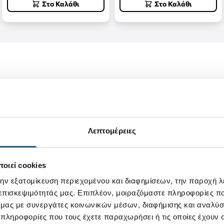
Στο Καλάθι
Στο Καλάθι
ναι κατασκευασμένο από το υλικό Croslite™ και με λουράκι π
αι ιδανικό για κάθε μέρα όλη μέρα!
Λεπτομέρειες
οιεί cookies
την εξατομίκευση περιεχομένου και διαφημίσεων, την παροχή 
 επισκεψιμότητάς μας. Επιπλέον, μοιραζόμαστε πληροφορίες π
ό μας με συνεργάτες κοινωνικών μέσων, διαφήμισης και αναλύσ
 πληροφορίες που τους έχετε παραχωρήσει ή τις οποίες έχουν σ