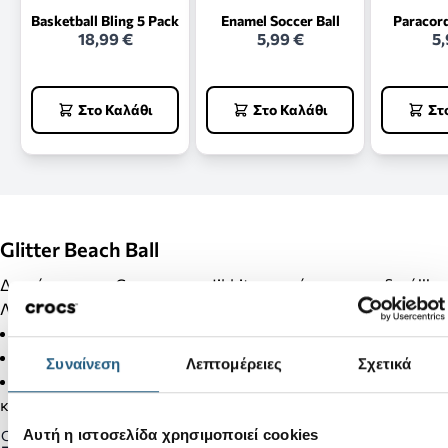
Basketball Bling 5 Pack
Enamel Soccer Ball
Paracor
18,99 €
5,99 €
5,
Στο Καλάθι
Στο Καλάθι
Στ
Glitter Beach Ball
Διακόσμησε τα Crocs σου με Jibbitz και κάνε τα μοναδικά!!!
Λεπτομέρειες Προϊόντος:
Δεν είναι παιχνίδι.
Δεν απευθύνεται σε παιδιά κάτω των 3 ετών.
Συναίνεση
Λεπτομέρειες
Σχετικά
Στα προϊόντα της κατηγορίας Jibbitz δεν γίνονται αλλαγές
και επιστροφές.
Αυτή η ιστοσελίδα χρησιμοποιεί cookies
Gender: