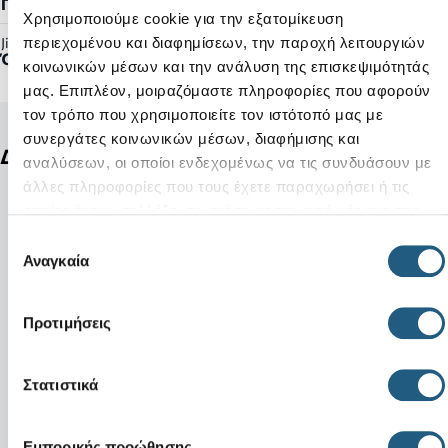
Γυναικείο, Ανδρικό
Χρησιμοποιούμε cookie για την εξατομίκευση
περιεχομένου και διαφημίσεων, την παροχή λειτουργιών
Jibbitz™ Ready:
Όχι
κοινωνικών μέσων και την ανάλυση της επισκεψιμότητάς
μας. Επιπλέον, μοιραζόμαστε πληροφορίες που αφορούν
τον τρόπο που χρησιμοποιείτε τον ιστότοπό μας με
συνεργάτες κοινωνικών μέσων, διαφήμισης και
Δείτε ακόμη
αναλύσεων, οι οποίοι ενδεχομένως να τις συνδυάσουν με
άλλες πληροφορίες που τους έχετε παραχωρήσει ή τις
οποίες έχουν συλλέξει σε σχέση με την από μέρους σας
χρήση των υπηρεσιών τους.
Επιλογή
Αναγκαία
συγκατάθεσης
Προτιμήσεις
Στατιστικά
Εμπορικής προώθησης