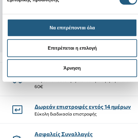
Νέο
Νέο
Lil Shark
Coast Flip-Slate 
34,00 €
Να επιτρέπονται όλα
4,99 €
28,90 €
(15%)
Επιτρέπεται η επιλογή
Άρνηση
Αποστολές Προϊόντων
Δωρεάν αποστολή προϊόντων για αγορές άνω των
60€
Δωρεάν επιστροφές εντός 14 ημέρων
Εύκολη διαδικασία επιστροφής
Ασφαλείς Συναλλαγές