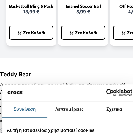
Basketball Bling 5 Pack
Enamel Soccer Ball
Off Ro
18,99 €
5,99 €
4,
Στο Καλάθι
Στο Καλάθι
Στ
Teddy Bear
Διακόσμησε τα Crocs σου με Jibbitz και κάνε τα μοναδικά!!!
Λεπτομέρειες Προϊόντος:
Δεν είναι παιχνίδι.
Δεν απευθύνεται σε παιδιά κάτω των 3 ετών.
Συναίνεση
Λεπτομέρειες
Σχετικά
Στα προϊόντα της κατηγορίας Jibbitz δεν γίνονται αλλαγές
και επιστροφές.
Gender:
Αυτή η ιστοσελίδα χρησιμοποιεί cookies