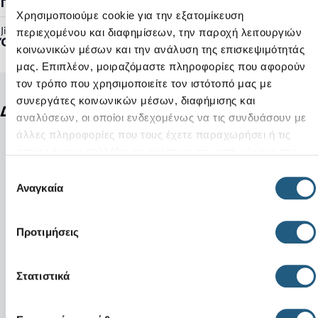
Γυναικείο, Ανδρικό
Χρησιμοποιούμε cookie για την εξατομίκευση
Jibbitz™ Ready:
περιεχομένου και διαφημίσεων, την παροχή λειτουργιών
Όχι
κοινωνικών μέσων και την ανάλυση της επισκεψιμότητάς
μας. Επιπλέον, μοιραζόμαστε πληροφορίες που αφορούν
τον τρόπο που χρησιμοποιείτε τον ιστότοπό μας με
συνεργάτες κοινωνικών μέσων, διαφήμισης και
Δείτε ακόμη
αναλύσεων, οι οποίοι ενδεχομένως να τις συνδυάσουν με
άλλες πληροφορίες που τους έχετε παραχωρήσει ή τις
οποίες έχουν συλλέξει σε σχέση με την από μέρους σας
χρήση των υπηρεσιών τους.
Επιλογή
Αναγκαία
συγκατάθεσης
Προτιμήσεις
Στατιστικά