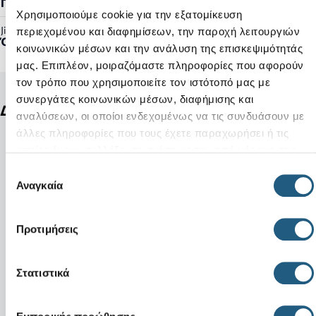
Γυναικείο, Ανδρικό
Χρησιμοποιούμε cookie για την εξατομίκευση
Jibbitz™ Ready:
περιεχομένου και διαφημίσεων, την παροχή λειτουργιών
Όχι
κοινωνικών μέσων και την ανάλυση της επισκεψιμότητάς
μας. Επιπλέον, μοιραζόμαστε πληροφορίες που αφορούν
τον τρόπο που χρησιμοποιείτε τον ιστότοπό μας με
συνεργάτες κοινωνικών μέσων, διαφήμισης και
Δείτε ακόμη
αναλύσεων, οι οποίοι ενδεχομένως να τις συνδυάσουν με
άλλες πληροφορίες που τους έχετε παραχωρήσει ή τις
οποίες έχουν συλλέξει σε σχέση με την από μέρους σας
χρήση των υπηρεσιών τους.
Επιλογή
Αναγκαία
συγκατάθεσης
Προτιμήσεις
Στατιστικά