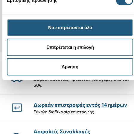
Εμπορικής προώθησης
Νέο
Getaway Triangle Flip-Black
InMotion Clog-B
44,00 €
Να επιτρέπονται όλα
37,40 €
(15%)
75,00 €
Επιτρέπεται η επιλογή
Άρνηση
Αποστολές Προϊόντων
Δωρεάν αποστολή προϊόντων για αγορές άνω των
60€
Δωρεάν επιστροφές εντός 14 ημέρων
Εύκολη διαδικασία επιστροφής
Ασφαλείς Συναλλαγές