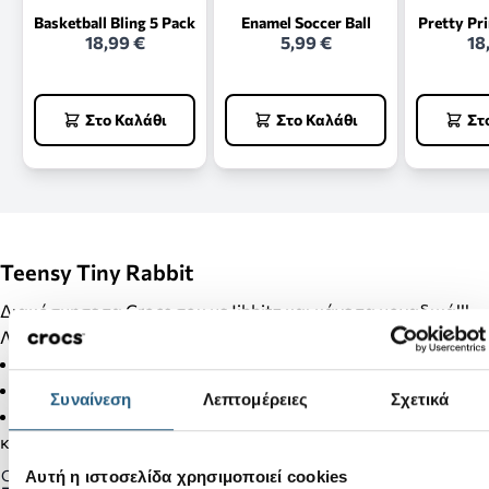
Basketball Bling 5 Pack
Enamel Soccer Ball
Pretty Pr
18,99 €
5,99 €
18
Στο Καλάθι
Στο Καλάθι
Στ
Teensy Tiny Rabbit
Διακόσμησε τα Crocs σου με Jibbitz και κάνε τα μοναδικά!!!
Λεπτομέρειες Προϊόντος:
Δεν είναι παιχνίδι.
Δεν απευθύνεται σε παιδιά κάτω των 3 ετών.
Συναίνεση
Λεπτομέρειες
Σχετικά
Στα προϊόντα της κατηγορίας Jibbitz δεν γίνονται αλλαγές
και επιστροφές.
Gender:
Αυτή η ιστοσελίδα χρησιμοποιεί cookies