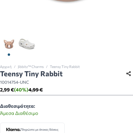
View larger image
View larger image
Αρχική
/
Jibbitz™ Charms
/
Teensy Tiny Rabbit
Teensy Tiny Rabbit
10014754-UNC
2,99 €
(40%)
4,99 €
Διαθεσιμότητα:
Άμεσα Διαθέσιμο
Πληρώστε με άτοκες δόσεις