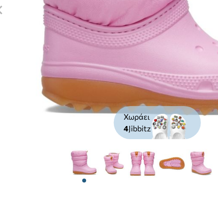
Χωράει
4
Jibbitz
View larger image
View larger image
View larger image
View larger 
View