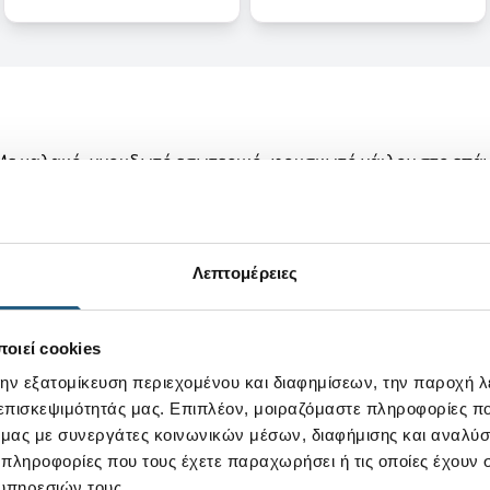
 Με μαλακό, χνουδωτό εσωτερικό, φουσκωτό νάιλον στο επάνω
τες θα γίνουν τα αγαπημένα παπούτσια των μικρών μας φίλων
Λεπτομέρειες
ότες απίστευτα ελαφριές και άνετες.
οιεί cookies
την εξατομίκευση περιεχομένου και διαφημίσεων, την παροχή 
 επισκεψιμότητάς μας. Επιπλέον, μοιραζόμαστε πληροφορίες π
ό μας με συνεργάτες κοινωνικών μέσων, διαφήμισης και αναλύσ
 πληροφορίες που τους έχετε παραχωρήσει ή τις οποίες έχουν σ
υπηρεσιών τους.