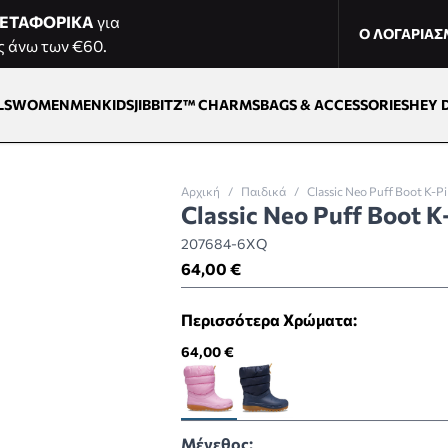
ΕΤΑΦΟΡΙΚΑ
για
Ο ΛΟΓΑΡΙΑ
ς άνω των €60.
LS
WOMEN
MEN
KIDS
JIBBITZ™ CHARMS
BAGS & ACCESSORIES
HEY 
Αρχική
/
Παιδικά
/
Classic Neo Puff Boot K-
Classic Neo Puff Boot
207684-6XQ
64,00 €
Περισσότερα Χρώματα:
64,00 €
Μέγεθος: