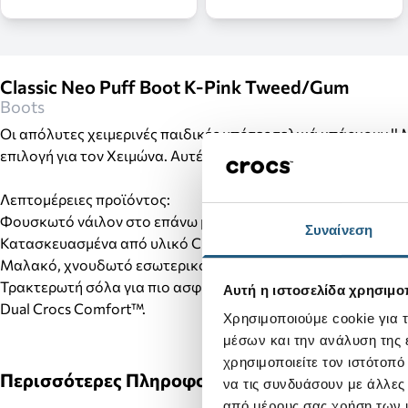
Classic Neo Puff Boot K-Pink Tweed/Gum
Boots
Οι απόλυτες χειμερινές παιδικές μπότες τελικά υπάρχουν !!
επιλογή για τον Χειμώνα. Αυτές οι χειμερινές παιδικές μπό
Λεπτομέρειες προϊόντος:
Φουσκωτό νάιλον στο επάνω μέρος
Συναίνεση
Κατασκευασμένα από υλικό Croslite™ που κάνει αυτές τις μπ
Μαλακό, χνουδωτό εσωτερικό
Τρακτερωτή σόλα για πιο ασφαλές πάτημα.
Αυτή η ιστοσελίδα χρησιμοπ
Dual Crocs Comfort™.
Χρησιμοποιούμε cookie για 
μέσων και την ανάλυση της
χρησιμοποιείτε τον ιστότοπ
Περισσότερες Πληροφορίες
να τις συνδυάσουν με άλλες
από μέρους σας χρήση των 