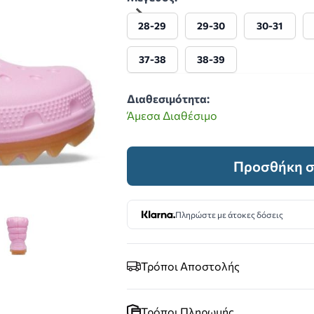
28-29
29-30
30-31
37-38
38-39
Διαθεσιμότητα:
Άμεσα Διαθέσιμο
Προσθήκη σ
Πληρώστε με άτοκες δόσεις
image
 larger image
View larger image
Τρόποι Αποστολής
Τρόποι Πληρωμής