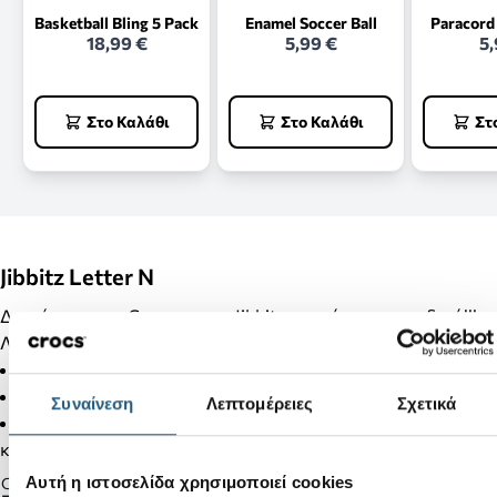
Basketball Bling 5 Pack
Enamel Soccer Ball
Paracord
18,99 €
5,99 €
5,
Στο Καλάθι
Στο Καλάθι
Στ
Jibbitz Letter N
Διακόσμησε τα Crocs σου με Jibbitz και κάνε τα μοναδικά!!!
Λεπτομέρειες Προϊόντος:
Δεν είναι παιχνίδι.
Δεν απευθύνεται σε παιδιά κάτω των 3 ετών.
Συναίνεση
Λεπτομέρειες
Σχετικά
Στα προϊόντα της κατηγορίας Jibbitz δεν γίνονται αλλαγές
και επιστροφές.
Αυτή η ιστοσελίδα χρησιμοποιεί cookies
Gender: