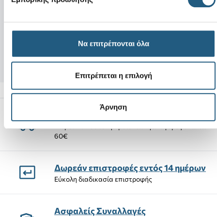
Νέο
Νέο
Bluey Muffin
CROSSBODY WI
FRONT FLAP-P
Να επιτρέπονται όλα
4,99 €
74,00 €
Επιτρέπεται η επιλογή
Άρνηση
Αποστολές Προϊόντων
Δωρεάν αποστολή προϊόντων για αγορές άνω των
60€
Δωρεάν επιστροφές εντός 14 ημέρων
Εύκολη διαδικασία επιστροφής
Ασφαλείς Συναλλαγές