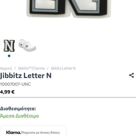
View larger image
View larger image
Αρχική
/
Jibbitz™ Charms
/
Jibbitz Letter N
Jibbitz Letter N
10007007-UNC
4,99 €
Διαθεσιμότητα:
Άμεσα Διαθέσιμο
Πληρώστε με άτοκες δόσεις