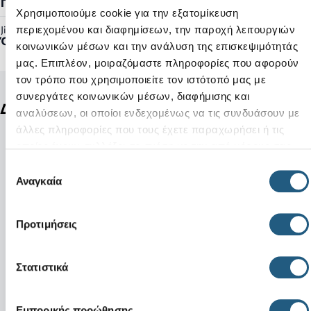
Γυναικείο, Ανδρικό
Χρησιμοποιούμε cookie για την εξατομίκευση
περιεχομένου και διαφημίσεων, την παροχή λειτουργιών
Jibbitz™ Ready:
Όχι
κοινωνικών μέσων και την ανάλυση της επισκεψιμότητάς
μας. Επιπλέον, μοιραζόμαστε πληροφορίες που αφορούν
τον τρόπο που χρησιμοποιείτε τον ιστότοπό μας με
συνεργάτες κοινωνικών μέσων, διαφήμισης και
Δείτε ακόμη
αναλύσεων, οι οποίοι ενδεχομένως να τις συνδυάσουν με
άλλες πληροφορίες που τους έχετε παραχωρήσει ή τις
οποίες έχουν συλλέξει σε σχέση με την από μέρους σας
χρήση των υπηρεσιών τους.
Επιλογή
Αναγκαία
συγκατάθεσης
Προτιμήσεις
Στατιστικά
Εμπορικής προώθησης