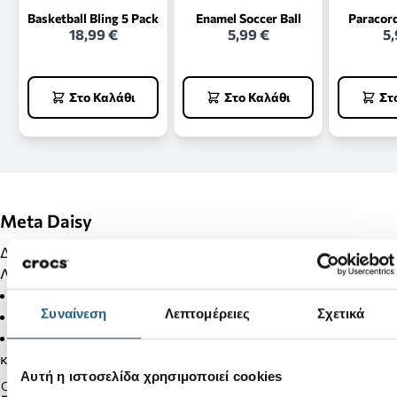
Basketball Bling 5 Pack
Enamel Soccer Ball
Paracor
18,99 €
5,99 €
5,
Στο Καλάθι
Στο Καλάθι
Στ
Meta Daisy
Διακόσμησε τα Crocs σου με Jibbitz και κάνε τα μοναδικά!!!
Λεπτομέρειες Προϊόντος:
Δεν είναι παιχνίδι.
Συναίνεση
Λεπτομέρειες
Σχετικά
Δεν απευθύνεται σε παιδιά κάτω των 3 ετών.
Στα προϊόντα της κατηγορίας Jibbitz δεν γίνονται αλλαγές
και επιστροφές.
Αυτή η ιστοσελίδα χρησιμοποιεί cookies
Gender: