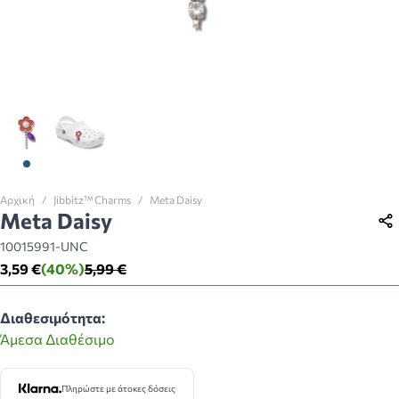
View larger image
View larger image
Αρχική
/
Jibbitz™ Charms
/
Meta Daisy
Meta Daisy
10015991-UNC
3,59 €
(40%)
5,99 €
Διαθεσιμότητα:
Άμεσα Διαθέσιμο
Πληρώστε με άτοκες δόσεις