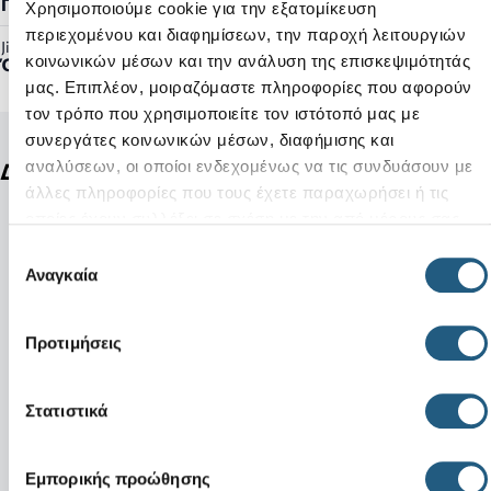
Γυναικείο, Ανδρικό
Χρησιμοποιούμε cookie για την εξατομίκευση
περιεχομένου και διαφημίσεων, την παροχή λειτουργιών
Jibbitz™ Ready:
κοινωνικών μέσων και την ανάλυση της επισκεψιμότητάς
Όχι
μας. Επιπλέον, μοιραζόμαστε πληροφορίες που αφορούν
τον τρόπο που χρησιμοποιείτε τον ιστότοπό μας με
συνεργάτες κοινωνικών μέσων, διαφήμισης και
αναλύσεων, οι οποίοι ενδεχομένως να τις συνδυάσουν με
Δείτε ακόμη
άλλες πληροφορίες που τους έχετε παραχωρήσει ή τις
οποίες έχουν συλλέξει σε σχέση με την από μέρους σας
χρήση των υπηρεσιών τους.
Επιλογή
Αναγκαία
συγκατάθεσης
Προτιμήσεις
Στατιστικά
Εμπορικής προώθησης