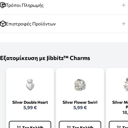
Τρόποι Πληρωμής
Επιστροφές Προϊόντων
Εξατομίκευση με Jibbitz™ Charms
Silver Double Heart
Silver Flower Swirl
Silver M
5,99 €
5,99 €
P
18
Στο Καλάθι
Στο Καλάθι
Στ