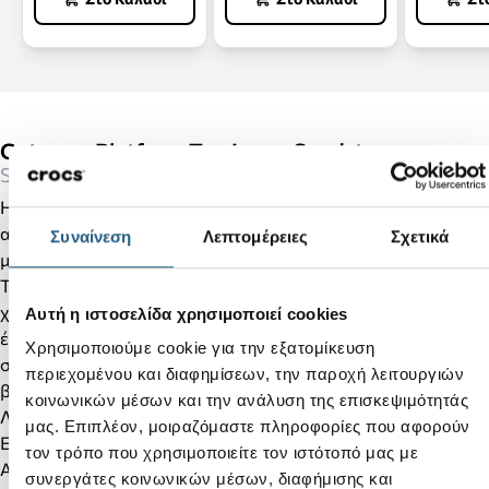
Getaway Platform Toe Loop-Sandstone
Sandals
Η συλλογή Crocs Getaway με τη νέα Free Feel Technology™
αποτελεί την πιο εξελιγμένη καινοτομία άνεσης που έχουμε
Συναίνεση
Λεπτομέρειες
Σχετικά
μέχρι σήμερα. Το απαλό, ευέλικτο επάνω μέρος με Free Feel
Technology™ αγκαλιάζει το πόδι σας και κινείται μαζί σας
χωρίς περιορισμούς. Συνδυάζοντας ύψος και στυλ, θα έχετε
Αυτή η ιστοσελίδα χρησιμοποιεί cookies
ένα σανδάλι για κάθε περίσταση και όλες τις αποδράσεις
Χρησιμοποιούμε cookie για την εξατομίκευση
σας! Μόλις το δοκιμάσετε, δεν θα θέλετε ποτέ να τα
περιεχομένου και διαφημίσεων, την παροχή λειτουργιών
βγάλετε.
κοινωνικών μέσων και την ανάλυση της επισκεψιμότητάς
Λεπτομέρειες προϊόντος:
μας. Επιπλέον, μοιραζόμαστε πληροφορίες που αφορούν
Επάνω μέρος "Feels like Nothing at All" Free Feel Technology™
τον τρόπο που χρησιμοποιείτε τον ιστότοπό μας με
Απίστευτα ελαφρύ για όλη την ημέρα
συνεργάτες κοινωνικών μέσων, διαφήμισης και