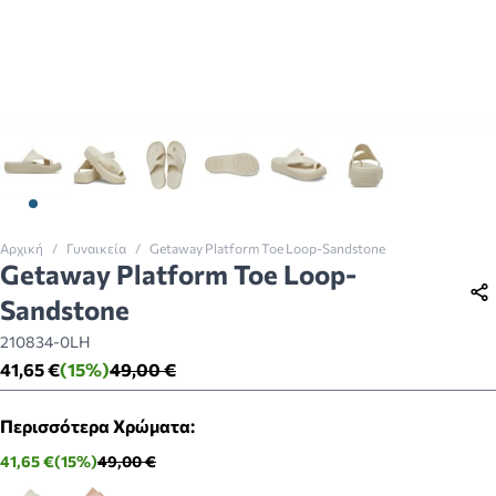
View larger image
View larger image
View larger image
View larger image
View larger image
View larger imag
Αρχική
/
Γυναικεία
/
Getaway Platform Toe Loop-Sandstone
Getaway Platform Toe Loop-
Sandstone
210834-0LH
41,65 €
(15%)
49,00 €
Περισσότερα Χρώματα:
41,65 €
(15%)
49,00 €