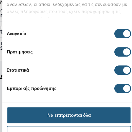
Μαλακός πάτος Croslite™
αναλύσεων, οι οποίοι ενδεχομένως να τις συνδυάσουν με
Gender:
άλλες πληροφορίες που τους έχετε παραχωρήσει ή τις
Γυναικείο
οποίες έχουν συλλέξει σε σχέση με την από μέρους σας
χρήση των υπηρεσιών τους.
Jibbitz™ Ready:
Επιλογή
Όχι
Αναγκαία
συγκατάθεσης
Τύπος Προϊόντος:
Sandals
Προτιμήσεις
Στατιστικά
Δείτε ακόμη
Εμπορικής προώθησης
Να επιτρέπονται όλα